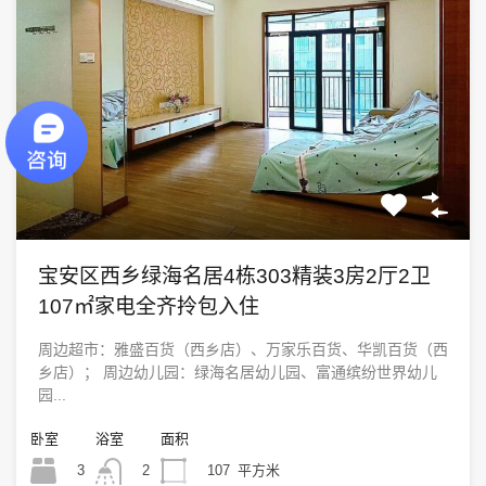
宝安区西乡绿海名居4栋303精装3房2厅2卫
107㎡家电全齐拎包入住
周边超市：雅盛百货（西乡店）、万家乐百货、华凯百货（西
乡店）； 周边幼儿园：绿海名居幼儿园、富通缤纷世界幼儿
园...
卧室
浴室
面积
3
107
平方米
2