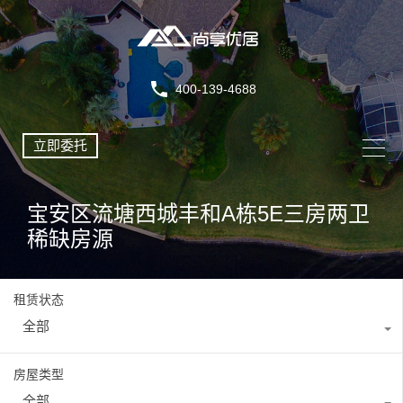
400-139-4688
立即委托
宝安区流塘西城丰和A栋5E三房两卫
稀缺房源
租赁状态
全部
房屋类型
全部