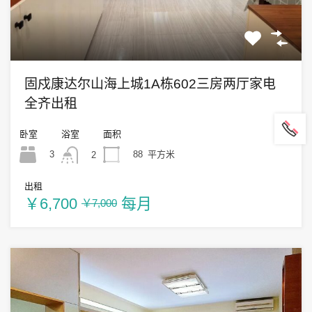
固戍康达尔山海上城1A栋602三房两厅家电
全齐出租
卧室
浴室
面积
3
88
平方米
2
出租
￥6,700
每月
￥7,000