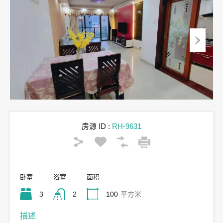
房源 ID :
RH-9631
卧室
浴室
面积
3
2
100
平方米
描述