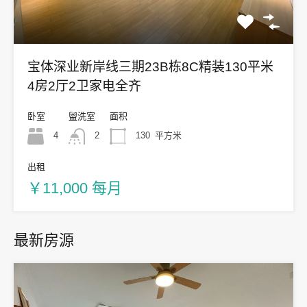
宝体深业新岸线三期23B栋8C精装130平米
4房2厅2卫家电全齐
卧室
盥洗室
面积
4
2
130
平方米
出租
￥11,000 每月
最新房源