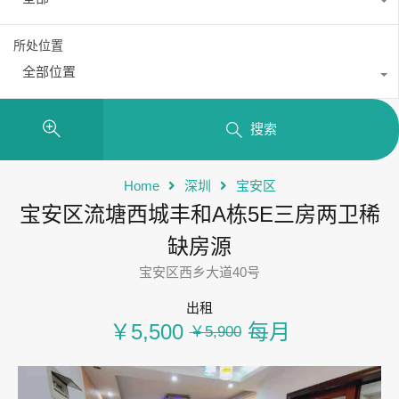
所处位置
全部位置
搜索
Home
深圳
宝安区
宝安区流塘西城丰和A栋5E三房两卫稀
缺房源
宝安区西乡大道40号
出租
￥5,500
每月
￥5,900