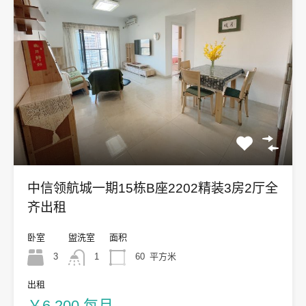
中信领航城一期15栋B座2202精装3房2厅全
齐出租
卧室
盥洗室
面积
3
1
60
平方米
出租
￥6,200 每月