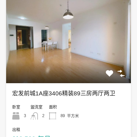
宏发前城1A座3406精装89三房两厅两卫
卧室
盥洗室
面积
3
2
89
平方米
出租