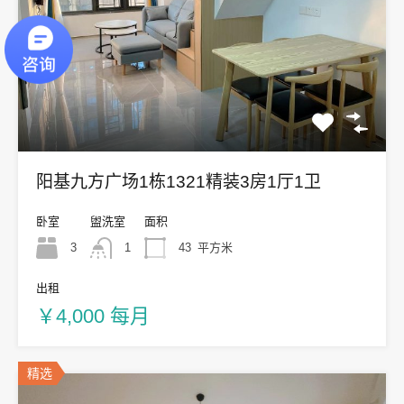
阳基九方广场1栋1321精装3房1厅1卫
卧室
盥洗室
面积
3
1
43
平方米
出租
￥4,000 每月
精选