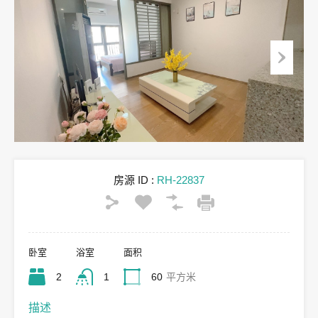
房源 ID :
RH-22837
卧室
浴室
面积
2
1
60
平方米
描述