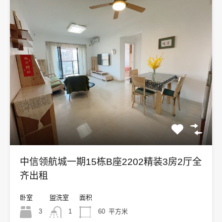
中信领航城一期15栋B座2202精装3房2厅全
齐出租
卧室
盥洗室
面积
3
1
60
平方米