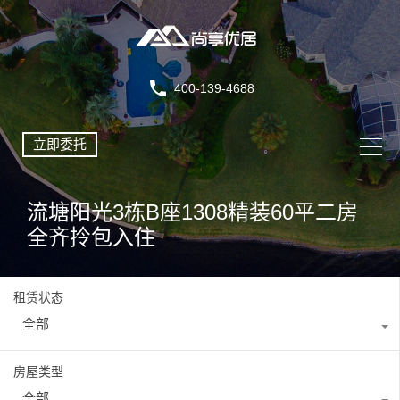
400-139-4688
立即委托
流塘阳光3栋B座1308精装60平二房
全齐拎包入住
租赁状态
全部
房屋类型
全部