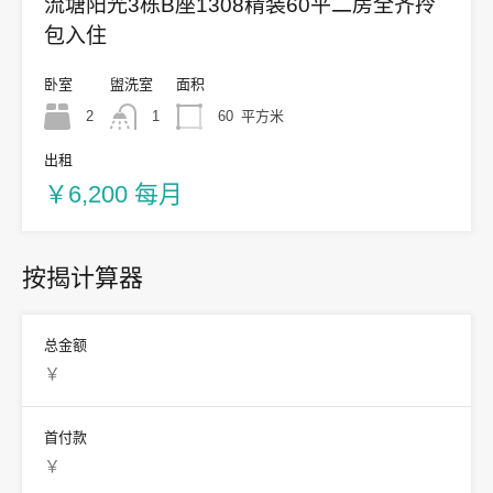
流塘阳光3栋B座1308精装60平二房全齐拎
包入住
卧室
盥洗室
面积
2
1
60
平方米
出租
￥6,200 每月
按揭计算器
总金额
首付款