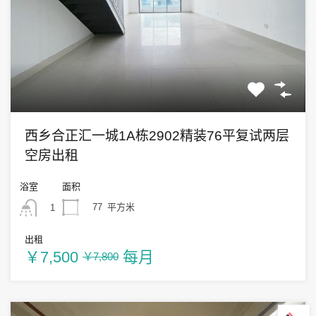
西乡合正汇一城1A栋2902精装76平复试两层
空房出租
浴室
面积
77
平方米
1
出租
￥7,500
每月
￥7,800