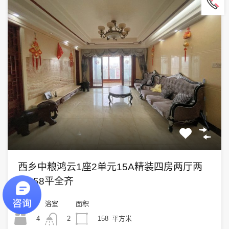
西乡中粮鸿云1座2单元15A精装四房两厅两
卫158平全齐
卧室
浴室
面积
4
158
平方米
2