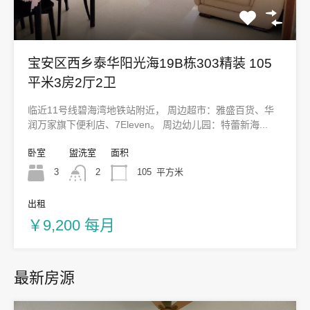
宝安区西乡泰华阳光海19B栋303精装 105
平米3房2厅2卫
临近11号线碧海湾地铁站附近， 周边超市：雅盛百货、华
润万家旗下便利店、7Eleven。 周边幼儿园：特蕾新海...
卧室
盥洗室
面积
3
2
105
平方米
出租
￥9,200 每月
最新房源