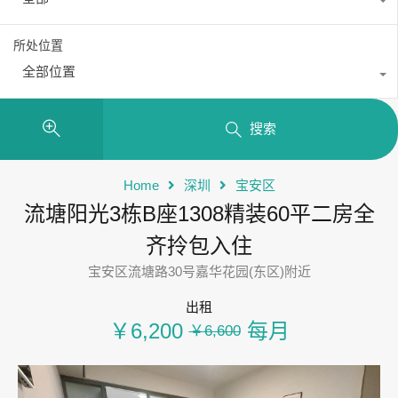
所处位置
全部位置
搜索
Home
深圳
宝安区
流塘阳光3栋B座1308精装60平二房全
齐拎包入住
宝安区流塘路30号嘉华花园(东区)附近
出租
￥6,200
每月
￥6,600