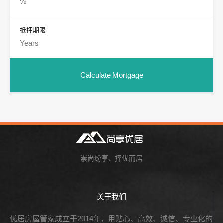
抵押期限
崇尚纷享、择优而居
关于我们
优居房屋管家成立于2014年，用贴心、高效、诚信、专业化的