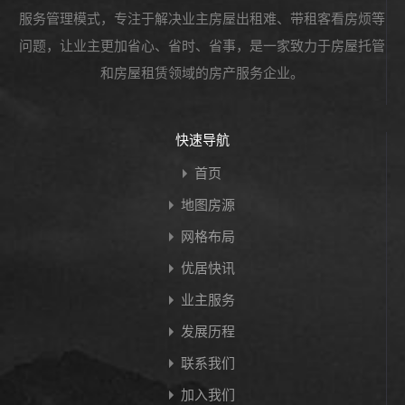
服务管理模式，专注于解决业主房屋出租难、带租客看房烦等
问题，让业主更加省心、省时、省事，是一家致力于房屋托管
和房屋租赁领域的房产服务企业。
快速导航
首页
地图房源
网格布局
优居快讯
业主服务
发展历程
联系我们
加入我们