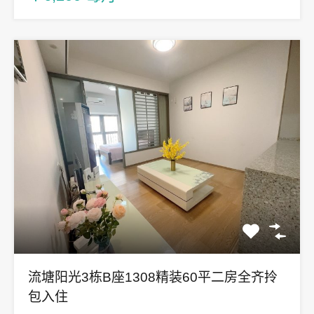
流塘阳光3栋B座1308精装60平二房全齐拎
包入住