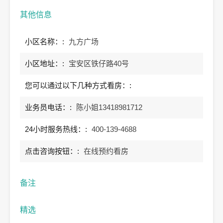
其他信息
小区名称：:
九方广场
小区地址：:
宝安区铁仔路40号
您可以通过以下几种方式看房：:
业务员电话：:
陈小姐13418981712
24小时服务热线：:
400-139-4688
点击咨询按钮：:
在线预约看房
备注
精选