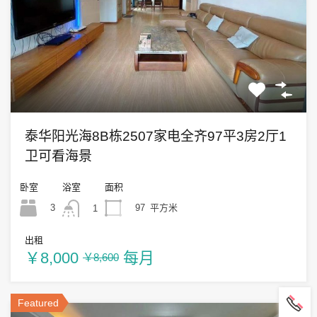
泰华阳光海8B栋2507家电全齐97平3房2厅1
卫可看海景
卧室
浴室
面积
3
97
平方米
1
出租
￥8,000
每月
￥8,600
Featured