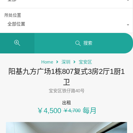
所处位置
全部位置
搜索
Home
深圳
宝安区
阳基九方广场1栋807复式3房2厅1厨1
卫
宝安区铁仔路40号
出租
￥4,500
每月
￥4,700