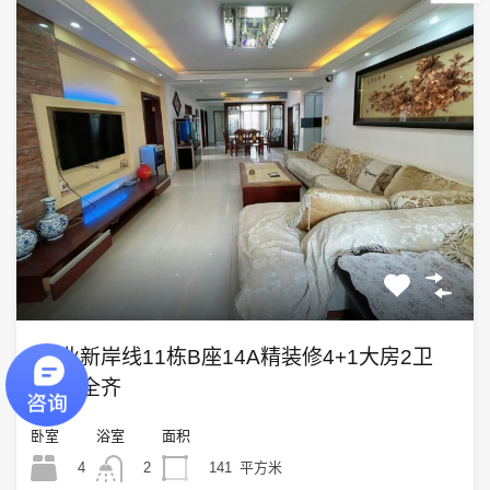
深业新岸线11栋B座14A精装修4+1大房2卫
家电全齐
卧室
浴室
面积
4
141
平方米
2