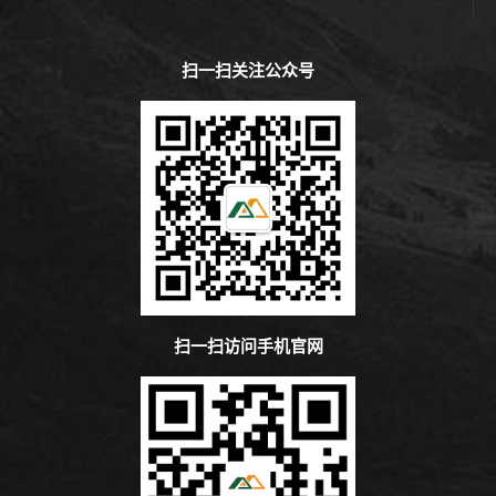
扫一扫关注公众号
扫一扫访问手机官网