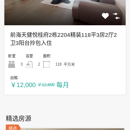
前海天健悦桂府2栋2204精装118平3房2厅2
卫3阳台拎包入住
卧室
浴室
面积
3
118
平方米
2
出租
￥12,000
每月
￥12,600
精选房源
精选