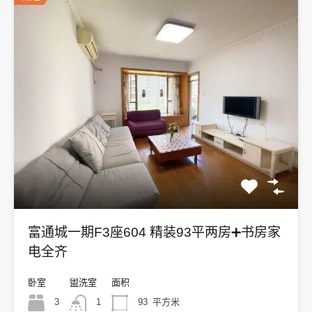
富通城一期F3座604 精装93平两房➕书房家
电全齐
卧室
盥洗室
面积
3
1
93
平方米