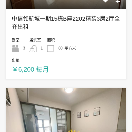
中信领航城一期15栋B座2202精装3房2厅全
齐出租
卧室
盥洗室
面积
3
1
60
平方米
出租
￥6,200 每月