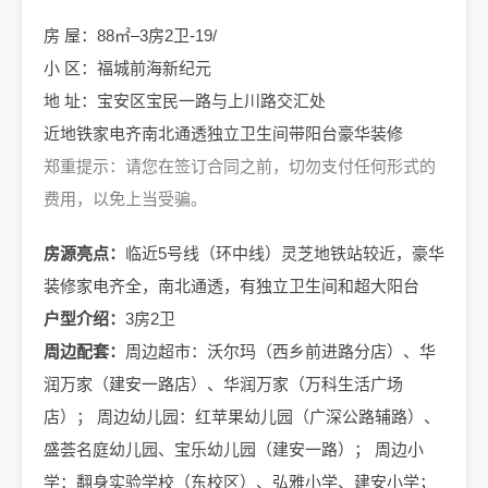
房 屋：88㎡–3房2卫-19/
小 区：福城前海新纪元
地 址：宝安区宝民一路与上川路交汇处
近地铁家电齐南北通透独立卫生间带阳台豪华装修
郑重提示：请您在签订合同之前，切勿支付任何形式的
费用，以免上当受骗。
房源亮点：
临近5号线（环中线）灵芝地铁站较近，豪华
装修家电齐全，南北通透，有独立卫生间和超大阳台
户型介绍：
3房2卫
周边配套：
周边超市：沃尔玛（西乡前进路分店）、华
润万家（建安一路店）、华润万家（万科生活广场
店）； 周边幼儿园：红苹果幼儿园（广深公路辅路）、
盛荟名庭幼儿园、宝乐幼儿园（建安一路）； 周边小
学：翻身实验学校（东校区）、弘雅小学、建安小学；