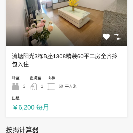
流塘阳光3栋B座1308精装60平二房全齐拎
包入住
卧室
盥洗室
面积
2
1
60
平方米
出租
￥6,200 每月
按揭计算器