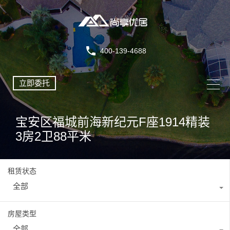
400-139-4688
立即委托
宝安区福城前海新纪元F座1914精装
3房2卫88平米
租赁状态
全部
房屋类型
全部