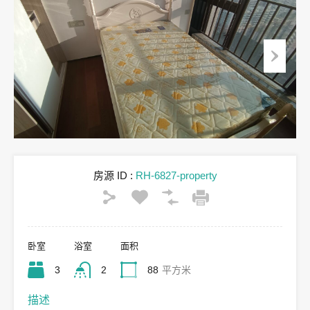
房源 ID :
RH-6827-property
卧室
浴室
面积
3
2
88
平方米
描述