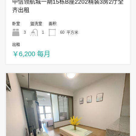
中信领航城一期15栋B座2202精装3房2厅全
齐出租
卧室
盥洗室
面积
3
1
60
平方米
出租
￥6,200 每月