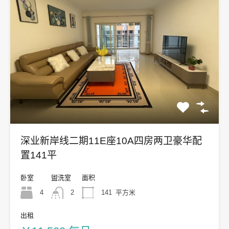
深业新岸线二期11E座10A四房两卫豪华配
置141平
卧室
盥洗室
面积
4
2
141
平方米
出租