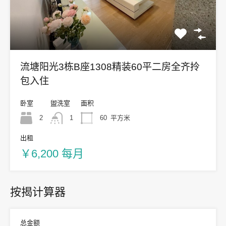
流塘阳光3栋B座1308精装60平二房全齐拎
包入住
卧室
盥洗室
面积
2
1
60
平方米
出租
￥6,200 每月
按揭计算器
总金额