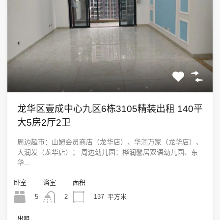
龙华区壹成中心九区6栋3105精装出租 140平
大5房2厅2卫
周边超市：山姆会员商店（龙华店）、华润万家（龙华店）、
大润发（龙华店）； 周边幼儿园：桦润馨居双语幼儿园、东
华...
卧室
浴室
面积
5
137
平方米
2
出租