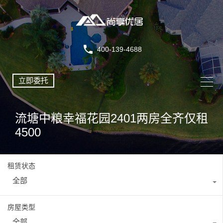
400-139-4688
立即委托
流塘中粮幸福花园2401两房全齐仅租
4500
租赁状态
全部
房屋类型
全部