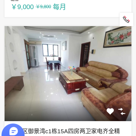
￥9,000
每月
￥9,800
宝安区御景湾c1栋15A四房两卫家电齐全精