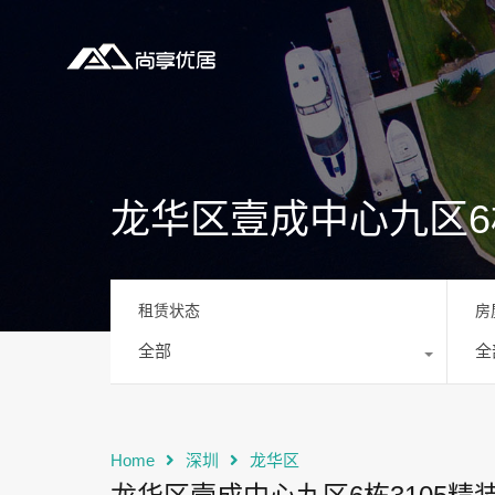
龙华区壹成中心九区6栋
租赁状态
房
全部
全
Home
深圳
龙华区