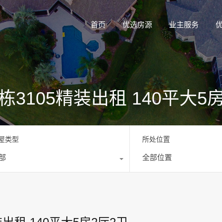
首页
优选房源
业主服务
3105精装出租 140平大5
屋类型
所处位置
部
全部位置