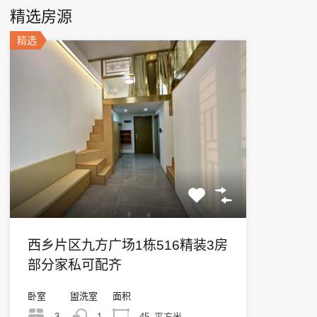
精选房源
精选
西乡片区九方广场1栋516精装3房
部分家私可配齐
卧室
盥洗室
面积
3
1
45
平方米