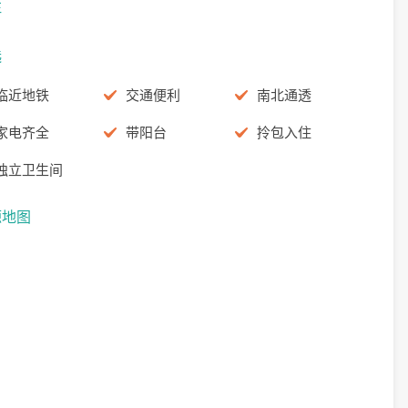
注
选
临近地铁
交通便利
南北通透
家电齐全
带阳台
拎包入住
独立卫生间
源地图