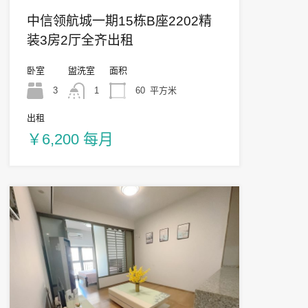
中信领航城一期15栋B座2202精
装3房2厅全齐出租
卧室
盥洗室
面积
3
1
60
平方米
出租
￥6,200 每月