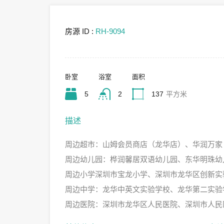
房源 ID :
RH-9094
卧室
浴室
面积
5
2
137
平方米
描述
周边超市：山姆会员商店（龙华店）、华润万家
周边幼儿园：桦润馨居双语幼儿园、东华明珠幼
周边小学深圳市宝龙小学、深圳市龙华区创新实
周边中学：龙华中英文实验学校、龙华第二实验
周边医院：深圳市龙华区人民医院、深圳市人民