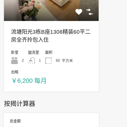
流塘阳光3栋B座1308精装60平二
房全齐拎包入住
卧室
盥洗室
面积
2
1
60
平方米
出租
￥6,200 每月
按揭计算器
总金额