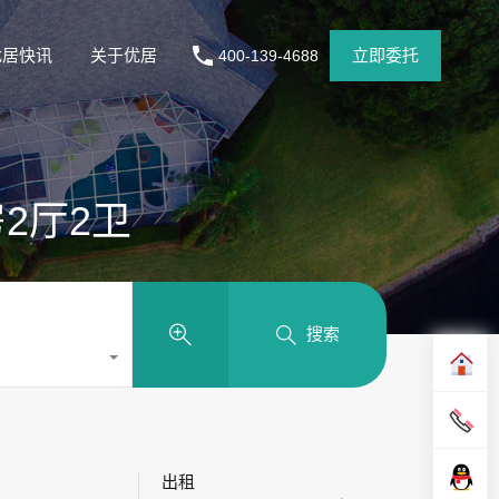
优居快讯
关于优居
立即委托
400-139-4688
房2厅2卫
搜索
出租