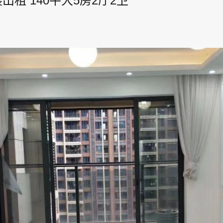
出租 140平大5房2厅2卫