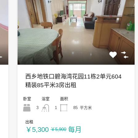
西乡地铁口碧海湾花园11栋2单元604
精装85平米3房出租
卧室
浴室
面积
3
85
平方米
1
出租
￥5,300
每月
￥5,900