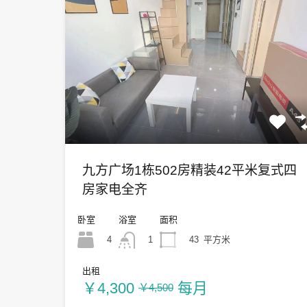
九方广场1栋502房精装42平米复式四
房家电全齐
卧室
浴室
面积
4
43
平方米
1
出租
￥4,300
每月
￥4,500