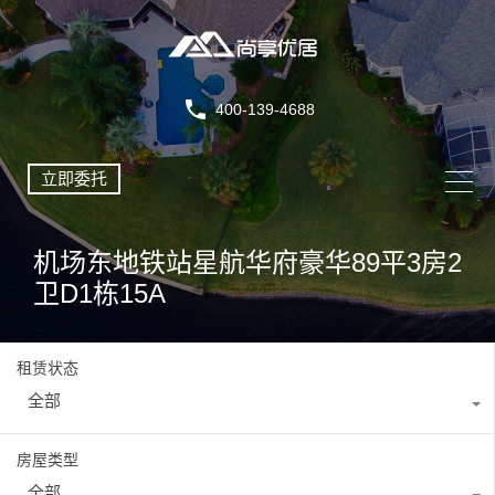
400-139-4688
立即委托
机场东地铁站星航华府豪华89平3房2
卫D1栋15A
租赁状态
全部
房屋类型
全部