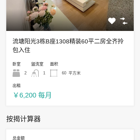
流塘阳光3栋B座1308精装60平二房全齐拎
包入住
卧室
盥洗室
面积
2
1
60
平方米
出租
￥6,200 每月
按揭计算器
总金额