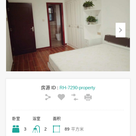
房源 ID :
RH-7290-property
卧室
浴室
面积
3
2
89
平方米