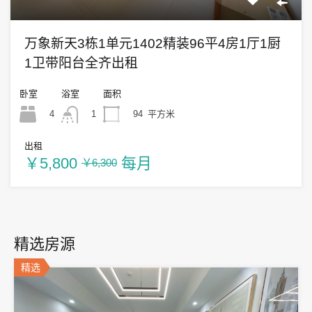
万象新天3栋1单元1402精装96平4房1厅1厨
1卫带阳台全齐出租
卧室
浴室
面积
4
94
平方米
1
出租
￥5,800
每月
￥6,300
精选房源
精选