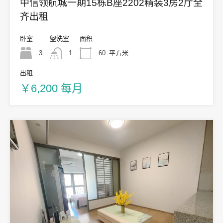
中信领航城一期15栋B座2202精装3房2厅全
齐出租
卧室
盥洗室
面积
3
1
60
平方米
出租
￥6,200 每月