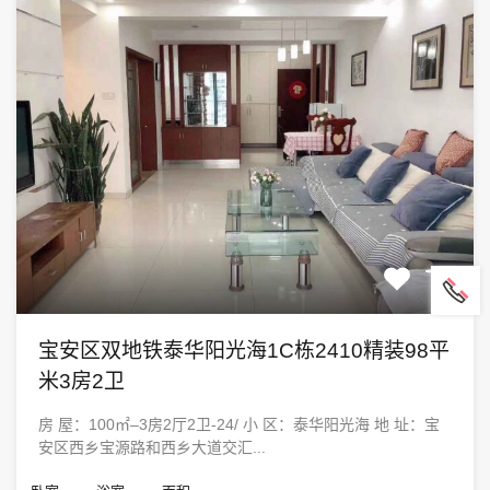
宝安区双地铁泰华阳光海1C栋2410精装98平
米3房2卫
房 屋：100㎡–3房2厅2卫-24/ 小 区：泰华阳光海 地 址：宝
安区西乡宝源路和西乡大道交汇...