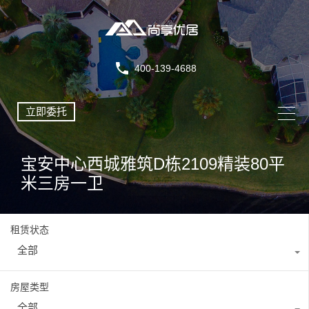
400-139-4688
立即委托
宝安中心西城雅筑D栋2109精装80平
米三房一卫
租赁状态
全部
房屋类型
全部