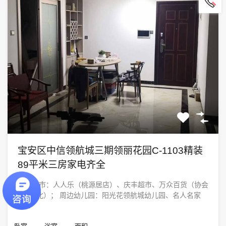
宝安区中信领航城三期领丽花园C-1103精装
89平米三房家电齐全
周边超市：人人乐（桃源居店）、庆丰超市、万众百货（协会
大厦A北）； 周边幼儿园：阳光花领航城幼儿园、名人名家
宝...