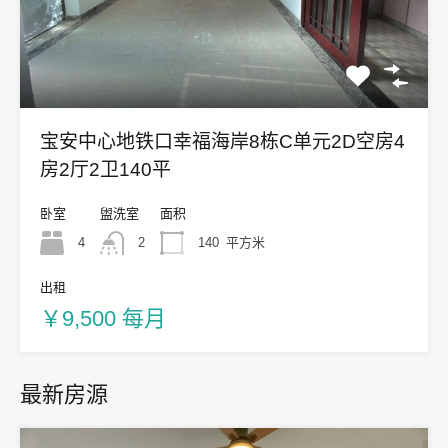
宝安中心地铁口幸福海岸8栋C单元2D空房4
房2厅2卫140平
卧室
盥洗室
面积
4
2
140
平方米
出租
￥9,500 每月
最新房源