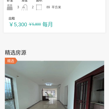
卧室
浴室
面积
3
89
平方米
2
出租
￥5,300
每月
￥5,800
精选房源
精选