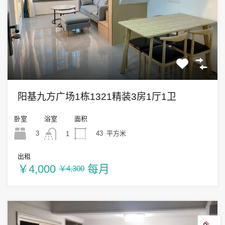
阳基九方广场1栋1321精装3房1厅1卫
卧室
浴室
面积
3
43
平方米
1
出租
￥4,000
每月
￥4,300