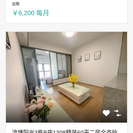
出租
￥6,200 每月
流塘阳光3栋B座1308精装60平二房全齐拎