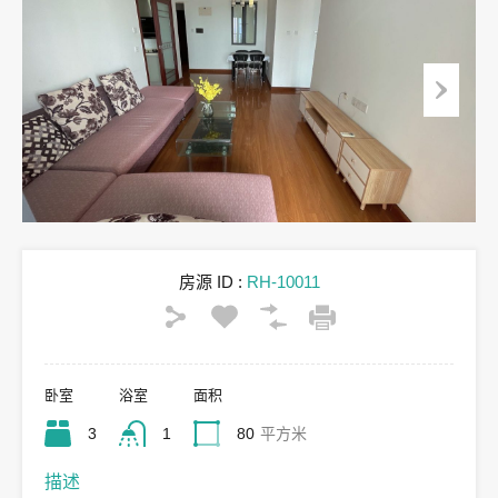
房源 ID :
RH-10011
卧室
浴室
面积
3
1
80
平方米
描述