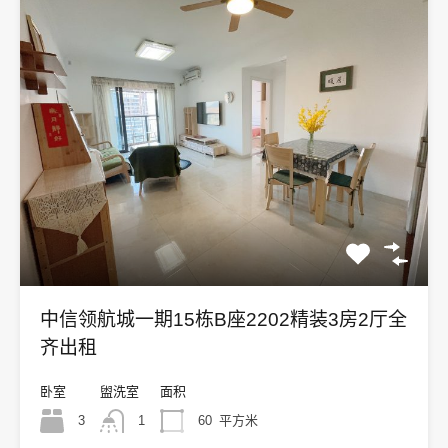
中信领航城一期15栋B座2202精装3房2厅全
齐出租
卧室
盥洗室
面积
3
1
60
平方米