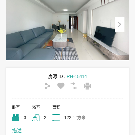
房源 ID :
RH-15414
卧室
浴室
面积
3
2
122
平方米
描述