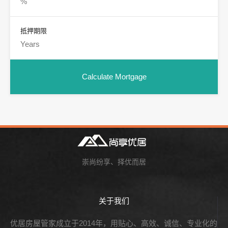
抵押期限
崇尚纷享、择优而居
关于我们
优居房屋管家成立于2014年，用贴心、高效、诚信、专业化的