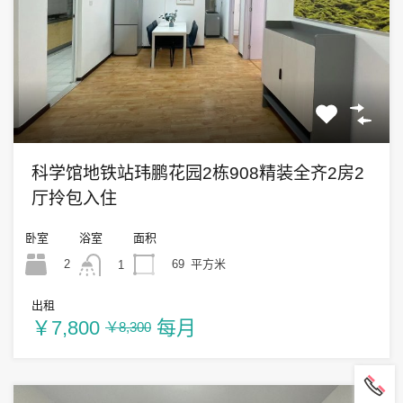
科学馆地铁站玮鹏花园2栋908精装全齐2房2
厅拎包入住
卧室
浴室
面积
2
69
平方米
1
出租
￥7,800
每月
￥8,300