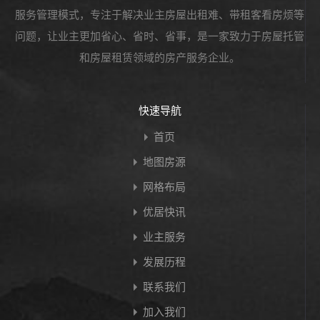
服务管理模式，专注于解决业主房屋出租难、带租客看房烦等
问题，让业主更加省心、省时、省事，是一家致力于房屋托管
和房屋租赁领域的房产服务企业。
快速导航
首页
地图房源
网格布局
优居快讯
业主服务
发展历程
联系我们
加入我们