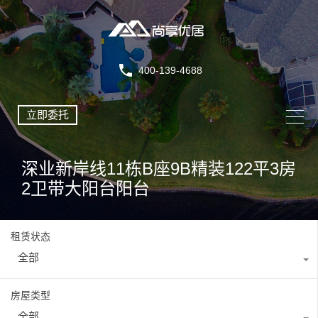
400-139-4688
立即委托
深业新岸线11栋B座9B精装122平3房
2卫带大阳台阳台
租赁状态
全部
房屋类型
全部