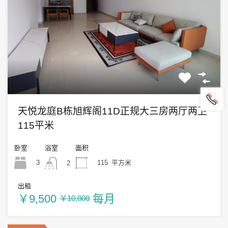
天悦龙庭B栋旭辉阁11D正规大三房两厅两卫
115平米
卧室
浴室
面积
3
115
平方米
2
出租
￥9,500
每月
￥10,000