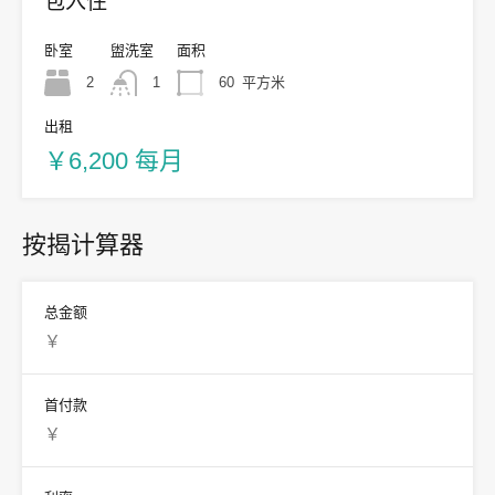
包入住
卧室
盥洗室
面积
2
1
60
平方米
出租
￥6,200 每月
按揭计算器
总金额
首付款