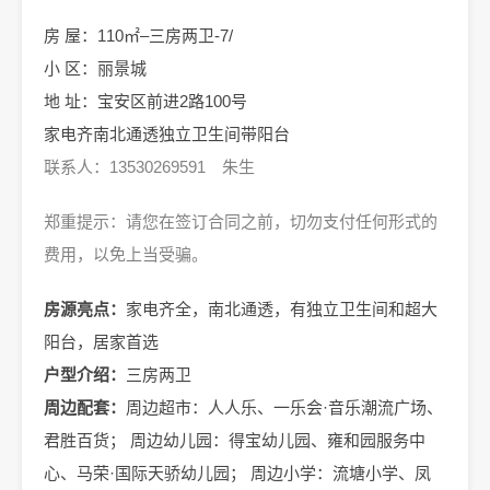
房 屋：110㎡–三房两卫-7/
小 区：丽景城
地 址：宝安区前进2路100号
家电齐南北通透独立卫生间带阳台
联系人：13530269591 朱生
郑重提示：请您在签订合同之前，切勿支付任何形式的
费用，以免上当受骗。
房源亮点：
家电齐全，南北通透，有独立卫生间和超大
阳台，居家首选
户型介绍：
三房两卫
周边配套：
周边超市：人人乐、一乐会·音乐潮流广场、
君胜百货； 周边幼儿园：得宝幼儿园、雍和园服务中
心、马荣·国际天骄幼儿园； 周边小学：流塘小学、凤