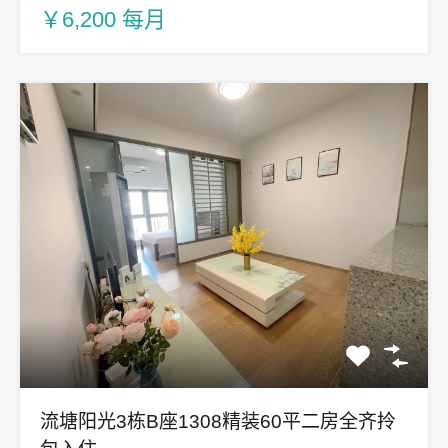
￥6,200 每月
流塘阳光3栋B座1308精装60平二房全齐拎