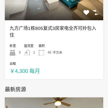
九方广场1栋805复式3房家电全齐可拎包入
住
卧室
盥洗室
面积
3
1
43
平方米
出租
￥4,300 每月
最新房源