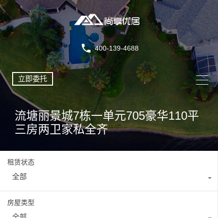
400-139-4688
立即委托
流塘丽景城7栋一单元705豪华110平
三房两卫家私全齐
租赁状态
全部
房屋类型
全部