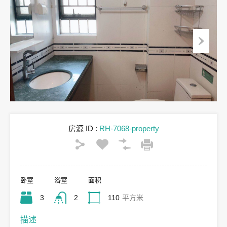
房源 ID :
RH-7068-property
卧室
浴室
面积
3
2
110
平方米
描述