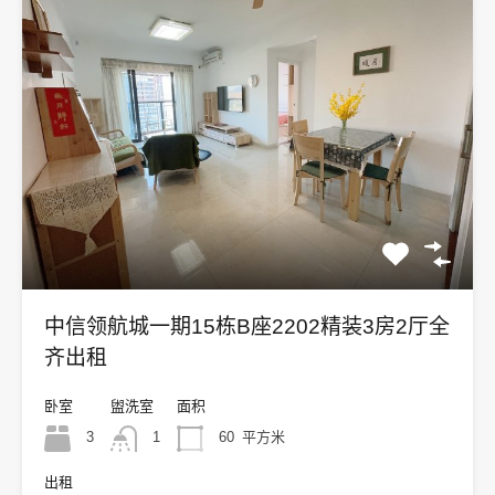
中信领航城一期15栋B座2202精装3房2厅全
齐出租
卧室
盥洗室
面积
3
1
60
平方米
出租