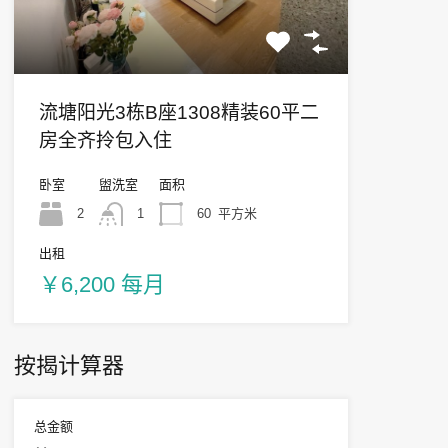
流塘阳光3栋B座1308精装60平二
房全齐拎包入住
卧室
盥洗室
面积
2
1
60
平方米
出租
￥6,200 每月
按揭计算器
总金额