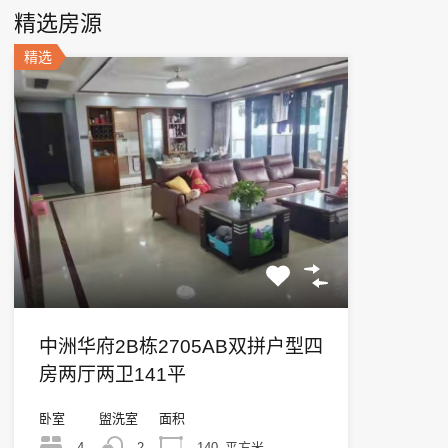
精选房源
精选
中洲华府2B栋2705AB双拼户型四
房两厅两卫141平
卧室
盥洗室
面积
4
2
140
平方米