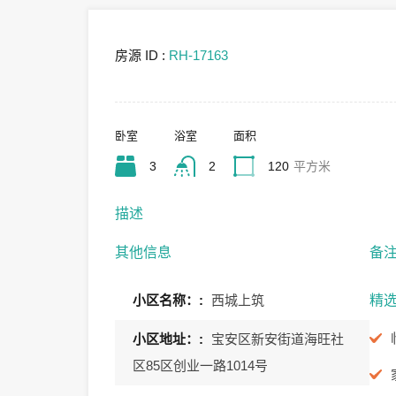
房源 ID :
RH-17163
卧室
浴室
面积
3
2
120
平方米
描述
其他信息
备
小区名称：:
西城上筑
精
小区地址：:
宝安区新安街道海旺社
区85区创业一路1014号