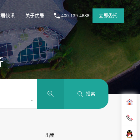
优居快讯
关于优居
立即委托
400-139-4688
齐
搜索
出租