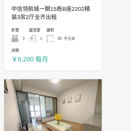
中信领航城一期15栋B座2202精
装3房2厅全齐出租
卧室
盥洗室
面积
3
1
60
平方米
出租
￥6,200 每月