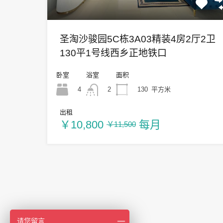
圣淘沙骏园5C栋3A03精装4房2厅2卫
130平1号线西乡正地铁口
卧室
浴室
面积
4
130
平方米
2
出租
￥10,800
每月
￥11,500
请您留言