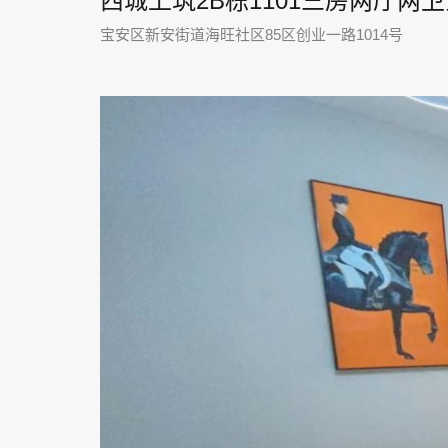
西城上筑2B栋1101三房两厅两
宝安区新安街道海旺社区85区创业一路1014号