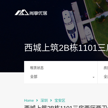
西城上筑2B栋110
租赁状态
房
全部
全
Home
深圳
宝安区