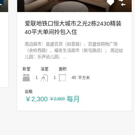
爱联地铁口恒大城市之光2栋2430精装
40平大单间拎包入住
周边超市：昌盛百货（如意路）、百盛佳购物广场
（余岭西路）、福安生活超市（新屯路店）； 周边幼
儿园：乐声幼儿园、...
卧室
浴室
面积
1
40
平方米
1
出租
￥2,300
每月
￥2,600