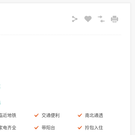
注
选
临近地铁
交通便利
南北通透
家电齐全
带阳台
拎包入住