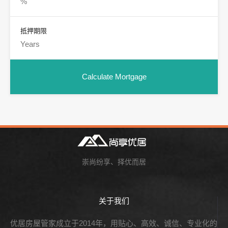
抵押期限
崇尚纷享、择优而居
关于我们
优居房屋管家成立于2014年，用贴心、高效、诚信、专业化的