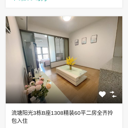
流塘阳光3栋B座1308精装60平二房全齐拎
包入住