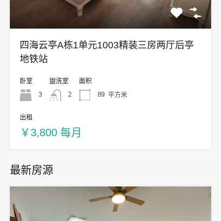
四海云亭A栋1单元1003精装三房两厅后亭
地铁站
卧室
盥洗室
面积
3
2
89
平方米
出租
￥3,800 每月
最新房源