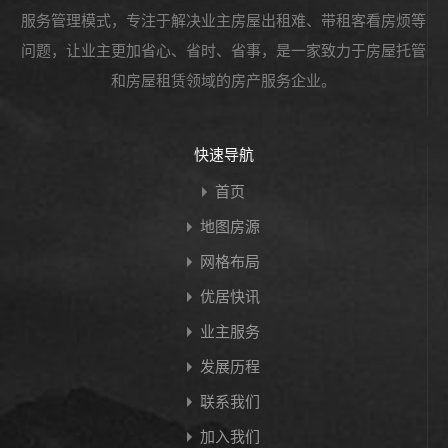
服务管理模式，专注于解决业主房屋出租难、带租客看房烦等
问题，让业主更加省心、省时、省事，是一家致力于房屋托管
和房屋租赁领域的房产服务企业。
快速导航
首页
地图房源
网格布局
优居快讯
业主服务
发展历程
联系我们
加入我们