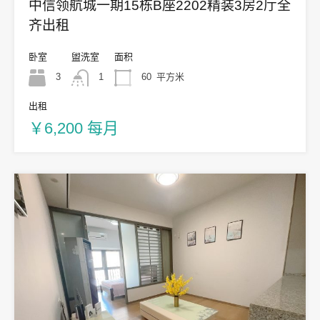
中信领航城一期15栋B座2202精装3房2厅全
齐出租
卧室
盥洗室
面积
3
1
60
平方米
出租
￥6,200 每月