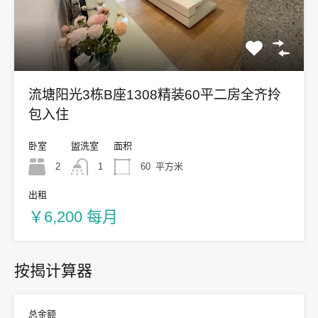
流塘阳光3栋B座1308精装60平二房全齐拎
包入住
卧室
盥洗室
面积
2
1
60
平方米
出租
￥6,200 每月
按揭计算器
总金额