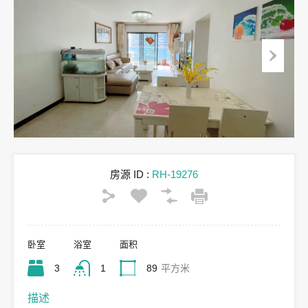
房源 ID :
RH-19276
卧室
浴室
面积
3
1
89
平方米
描述