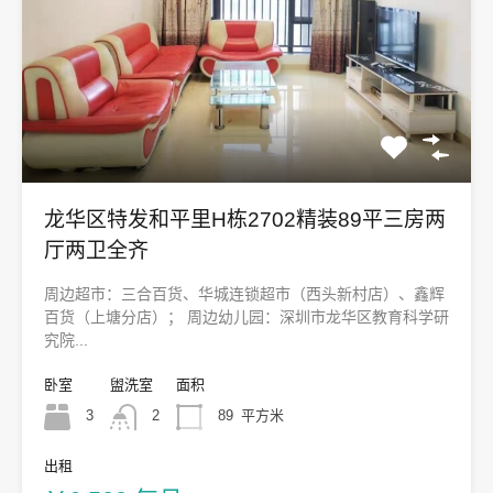
龙华区特发和平里H栋2702精装89平三房两
厅两卫全齐
周边超市：三合百货、华城连锁超市（西头新村店）、鑫辉
百货（上塘分店）； 周边幼儿园：深圳市龙华区教育科学研
究院...
卧室
盥洗室
面积
3
2
89
平方米
出租