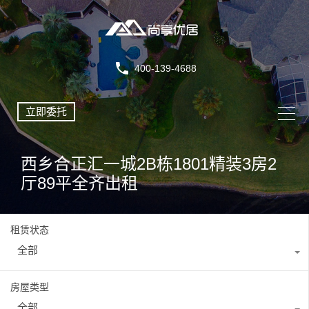
400-139-4688
立即委托
西乡合正汇一城2B栋1801精装3房2
厅89平全齐出租
租赁状态
全部
房屋类型
全部