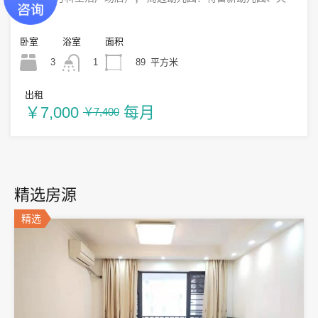
悦...
卧室
浴室
面积
3
89
平方米
1
出租
￥7,000
每月
￥7,400
精选房源
精选