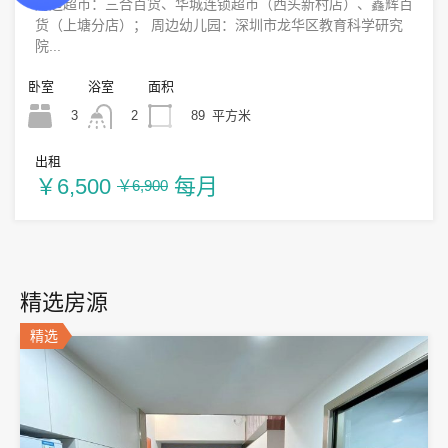
周边超市：三合百货、华城连锁超市（西头新村店）、鑫辉百
货（上塘分店）； 周边幼儿园：深圳市龙华区教育科学研究
院...
卧室
浴室
面积
3
89
平方米
2
出租
￥6,500
每月
￥6,900
精选房源
精选