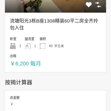
流塘阳光3栋B座1308精装60平二房全齐拎
包入住
卧室
盥洗室
面积
2
1
60
平方米
出租
￥6,200 每月
按揭计算器
总金额