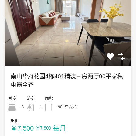
南山华府花园4栋401精装三房两厅90平家私
电器全齐
卧室
浴室
面积
3
90
平方米
1
出租
￥7,500
每月
￥7,900