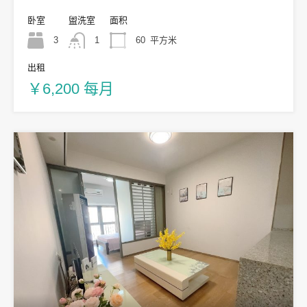
卧室
盥洗室
面积
3
1
60
平方米
出租
￥6,200 每月