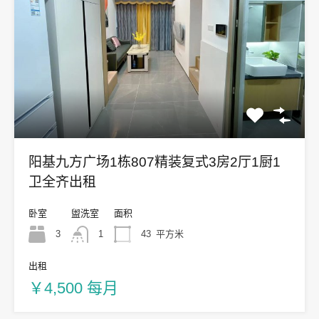
阳基九方广场1栋807精装复式3房2厅1厨1
卫全齐出租
卧室
盥洗室
面积
3
1
43
平方米
出租
￥4,500 每月