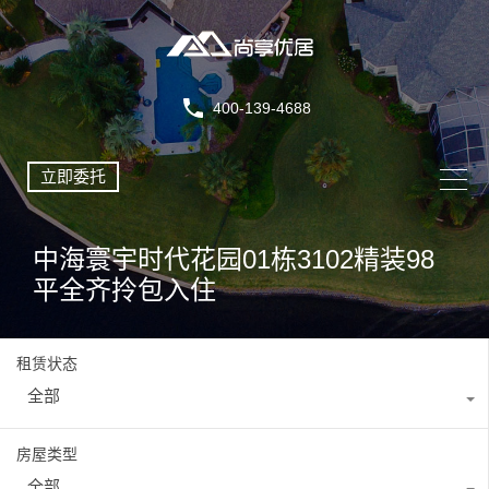
400-139-4688
立即委托
中海寰宇时代花园01栋3102精装98
平全齐拎包入住
租赁状态
全部
房屋类型
全部