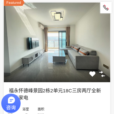
Featured
福永怀德峰景园2栋2单元18C三房两厅全新
家私家电
卧室
浴室
面积