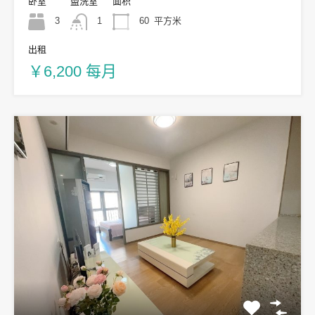
卧室
盥洗室
面积
3
1
60
平方米
出租
￥6,200 每月