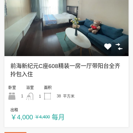
前海新纪元C座608精装一房一厅带阳台全齐
拎包入住
卧室
浴室
面积
1
38
平方米
1
出租
￥4,000
每月
￥4,400