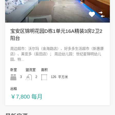
宝安区锦明花园D栋1单元16A精装3房2卫2
阳台
周边超市：沃尔玛（金海路店）、好多多生活超市（新惠康
店）、美宜多（盐田店）； 周边幼儿园：世纪星锦明幼儿
园、特...
卧室
盥洗室
面积
3
2
126
平方米
出租
￥7,800 每月