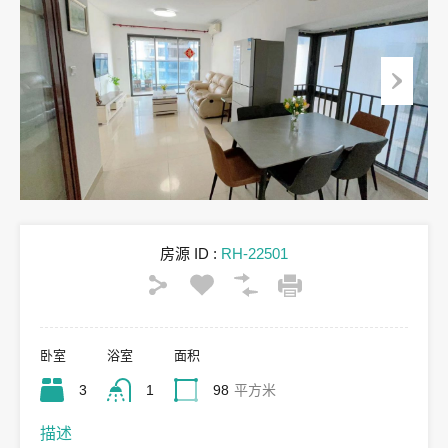
房源 ID :
RH-22501
卧室
浴室
面积
3
1
98
平方米
描述