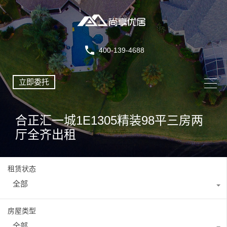
400-139-4688
立即委托
合正汇一城1E1305精装98平三房两
厅全齐出租
租赁状态
全部
房屋类型
全部