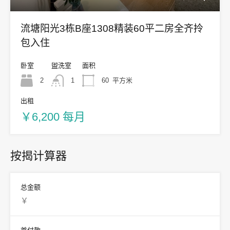
流塘阳光3栋B座1308精装60平二房全齐拎
包入住
卧室
盥洗室
面积
2
1
60
平方米
出租
￥6,200 每月
按揭计算器
总金额