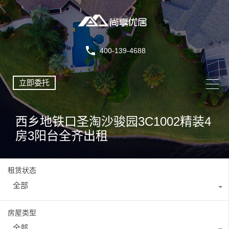
400-139-4688
立即委托
西乡地铁口圣淘沙骏园3C1002精装4
房3阳台全齐出租
租赁状态
全部
房屋类型
全部