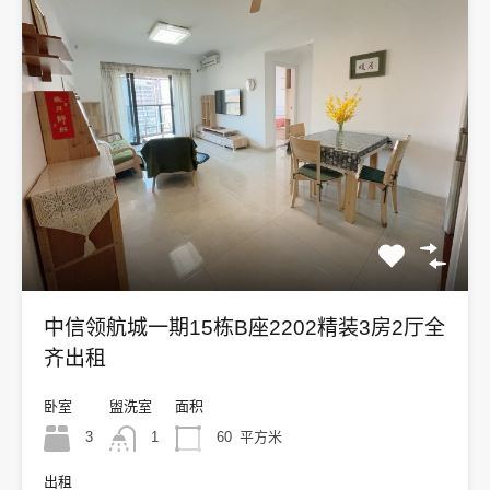
中信领航城一期15栋B座2202精装3房2厅全
齐出租
卧室
盥洗室
面积
3
1
60
平方米
出租