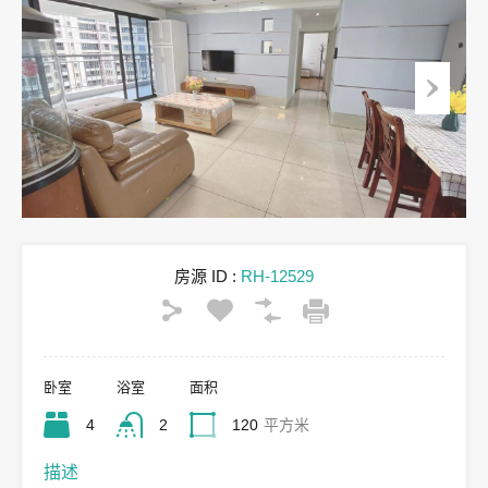
房源 ID :
RH-12529
卧室
浴室
面积
4
2
120
平方米
描述