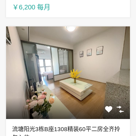
￥6,200 每月
流塘阳光3栋B座1308精装60平二房全齐拎