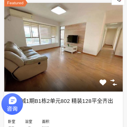
Featured
富通城1期B1栋2单元802 精装128平全齐出
租
卧室
浴室
面积