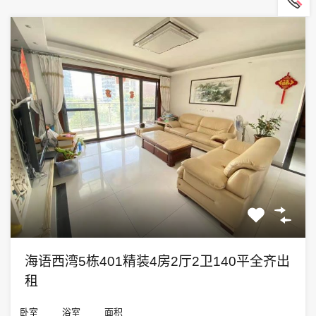
海语西湾5栋401精装4房2厅2卫140平全齐出
租
卧室
浴室
面积