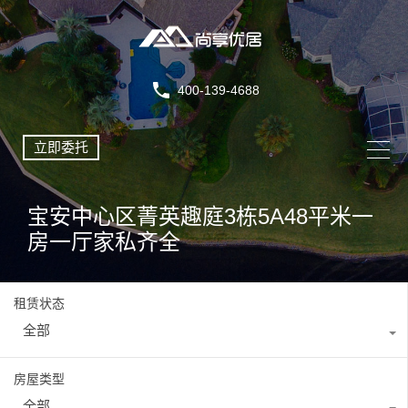
400-139-4688
立即委托
宝安中心区菁英趣庭3栋5A48平米一
房一厅家私齐全
租赁状态
全部
房屋类型
全部