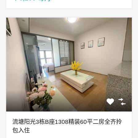
流塘阳光3栋B座1308精装60平二房全齐拎
包入住