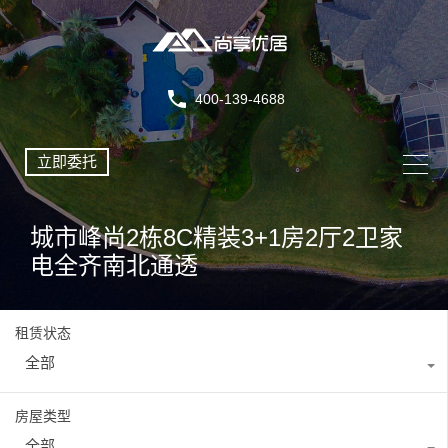
400-139-4688
立即委托
城市峰尚2栋8C精装3+1房2厅2卫家
电全齐南北通透
租赁状态
全部
房屋类型
全部