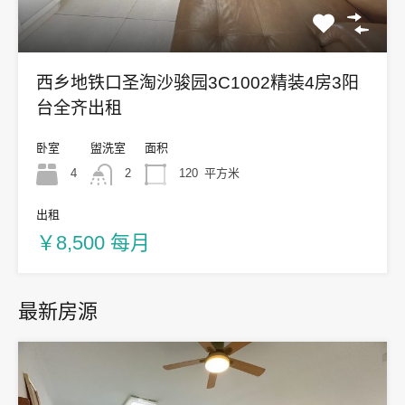
西乡地铁口圣淘沙骏园3C1002精装4房3阳
台全齐出租
卧室
盥洗室
面积
4
2
120
平方米
出租
￥8,500 每月
最新房源