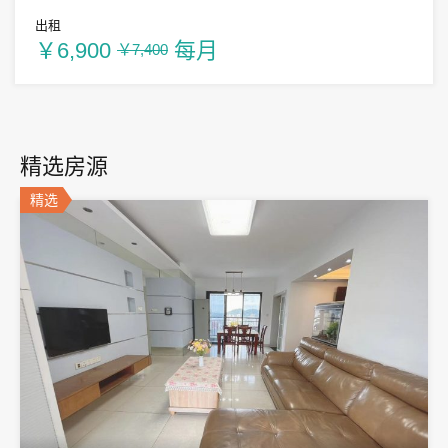
出租
￥6,900
每月
￥7,400
精选房源
精选