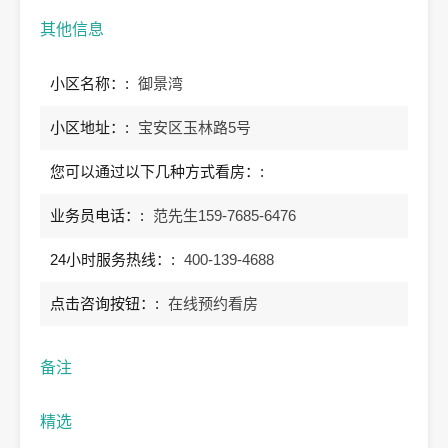
其他信息
小区名称：:
御景湾
小区地址：:
宝安区玉林路5号
您可以通过以下几种方式看房：:
业务员电话：:
范先生159-7685-6476
24小时服务热线：:
400-139-4688
点击咨询按钮：:
在线预约看房
备注
精选