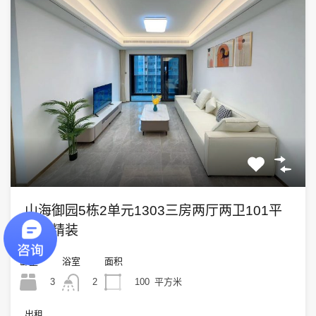
山海御园5栋2单元1303三房两厅两卫101平
全齐精装
卧室
浴室
面积
3
100
平方米
2
出租