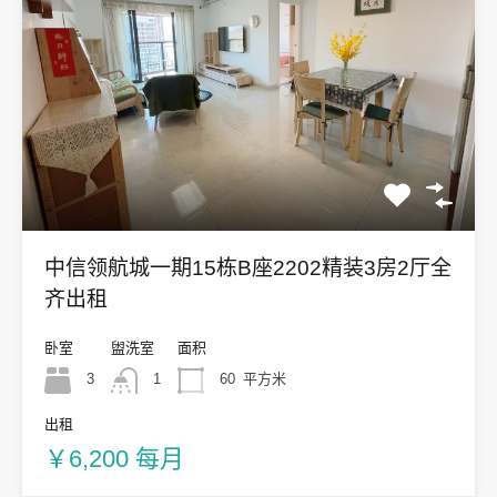
中信领航城一期15栋B座2202精装3房2厅全
齐出租
卧室
盥洗室
面积
3
1
60
平方米
出租
￥6,200 每月