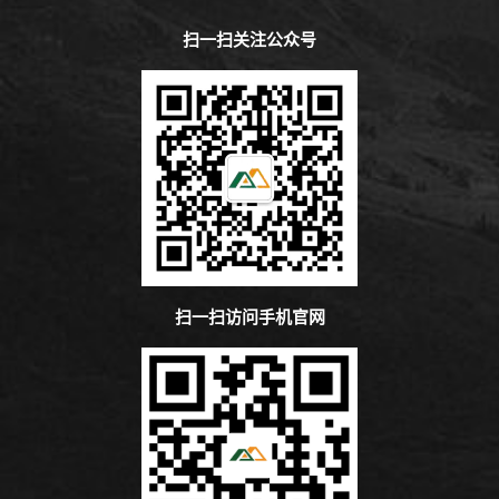
扫一扫关注公众号
扫一扫访问手机官网