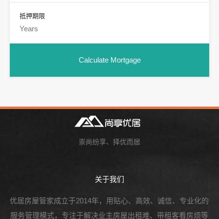
抵押期限
崇尚纷享、择优而居
关于我们
优居房屋管家成立于2014年，用贴心、高效、诚信、专业化的
服务管理模式，专注于解决业主房屋出租难、带租客看房烦等