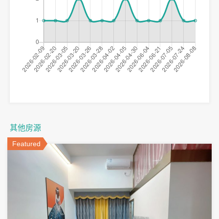
其他房源
Featured