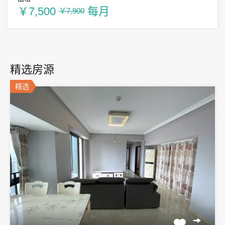
￥7,500
每月
￥7,900
精选房源
精选