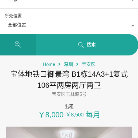
所处位置
全部位置
搜索
Home
深圳
宝安区
宝体地铁口御景湾 B1栋14A3+1复式
106平两房两厅两卫
宝安区玉林路5号
出租
￥8,000
每月
￥8,500