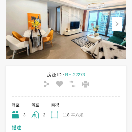
房源 ID :
RH-22273
卧室
浴室
面积
3
2
118
平方米
描述