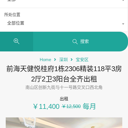
所处位置
全部位置
搜索
Home
深圳
宝安区
前海天健悦桂府1栋2306精装118平3房
2厅2卫3阳台全齐出租
南山区创新九街与十一号路交叉口西北角
出租
￥11,400
每月
￥12,500