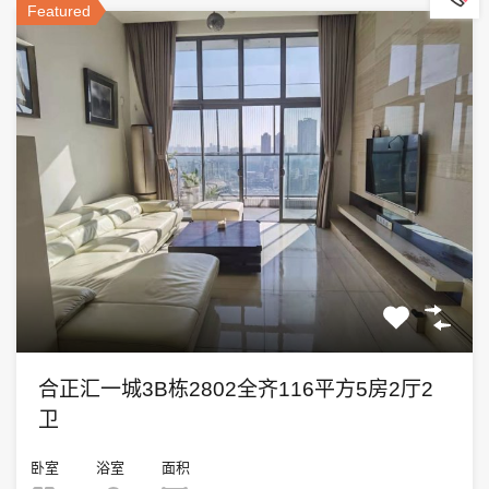
Featured
合正汇一城3B栋2802全齐116平方5房2厅2
卫
卧室
浴室
面积