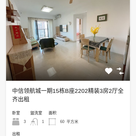
中信领航城一期15栋B座2202精装3房2厅全
齐出租
卧室
盥洗室
面积
3
1
60
平方米
出租