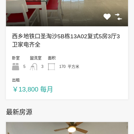
西乡地铁口圣淘沙5B栋13A02复式5房3厅3
卫家电齐全
卧室
盥洗室
面积
5
3
170
平方米
出租
￥13,800 每月
最新房源