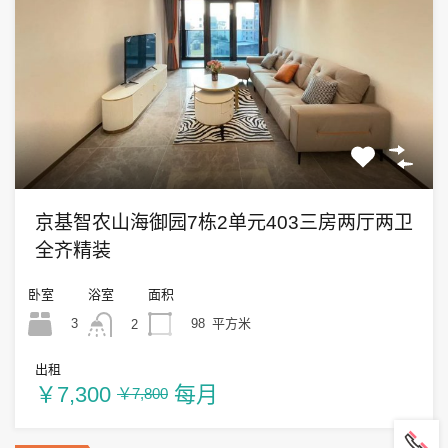
京基智农山海御园7栋2单元403三房两厅两卫
全齐精装
卧室
浴室
面积
3
98
平方米
2
出租
￥7,300
每月
￥7,800