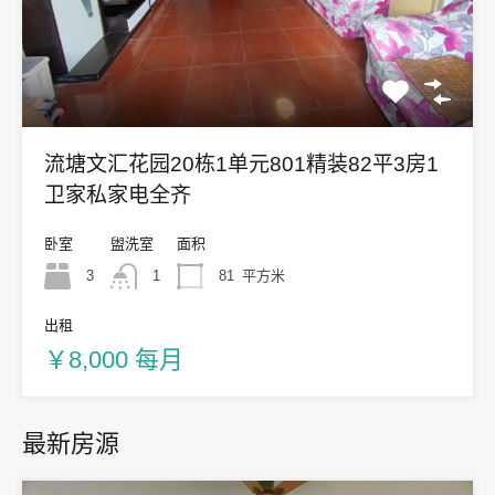
流塘文汇花园20栋1单元801精装82平3房1
卫家私家电全齐
卧室
盥洗室
面积
3
1
81
平方米
出租
￥8,000 每月
最新房源