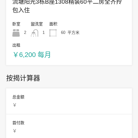
流塘阳光3栋B座1308精装60平二房全齐拎
包入住
卧室
盥洗室
面积
2
1
60
平方米
出租
￥6,200 每月
按揭计算器
总金额
首付款