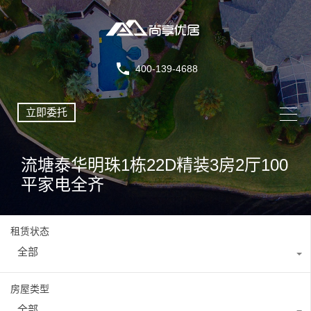
400-139-4688
立即委托
流塘泰华明珠1栋22D精装3房2厅100
平家电全齐
租赁状态
全部
房屋类型
全部