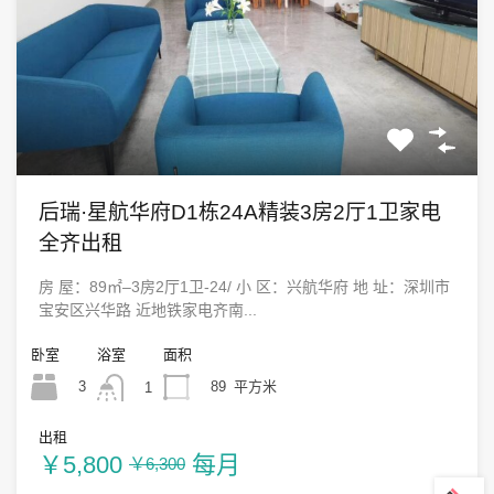
后瑞·星航华府D1栋24A精装3房2厅1卫家电
全齐出租
房 屋：89㎡–3房2厅1卫-24/ 小 区：兴航华府 地 址：深圳市
宝安区兴华路 近地铁家电齐南...
卧室
浴室
面积
3
89
平方米
1
出租
￥5,800
每月
￥6,300