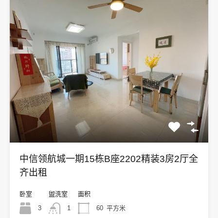
中信领航城一期15栋B座2202精装3房2厅全
齐出租
卧室
盥洗室
面积
3
1
60
平方米