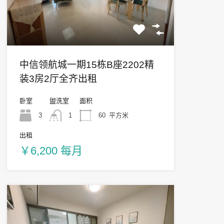
中信领航城一期15栋B座2202精
装3房2厅全齐出租
卧室
盥洗室
面积
3
1
60
平方米
出租
￥6,200 每月