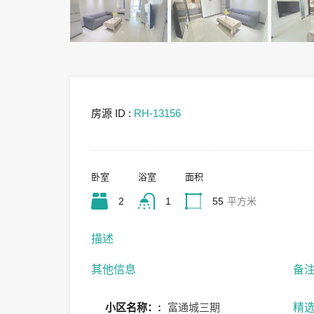
房源 ID :
RH-13156
卧室
浴室
面积
2
1
55
平方米
描述
其他信息
备
小区名称：:
富通城三期
精