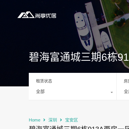
碧海富通城三期6栋9
租赁状态
房
全部
全
Home
深圳
宝安区