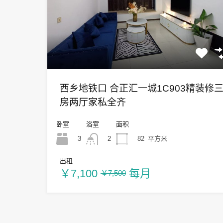
西乡地铁口 合正汇一城1C903精装修
房两厅家私全齐
卧室
浴室
面积
3
82
平方米
2
出租
￥7,100
每月
￥7,500