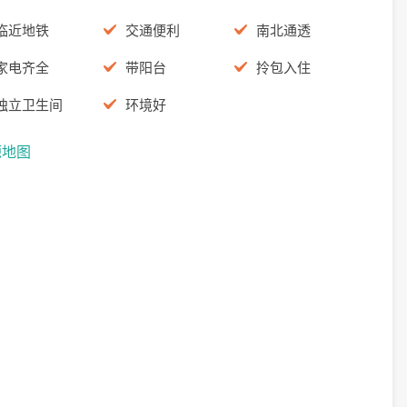
临近地铁
交通便利
南北通透
家电齐全
带阳台
拎包入住
独立卫生间
环境好
源地图