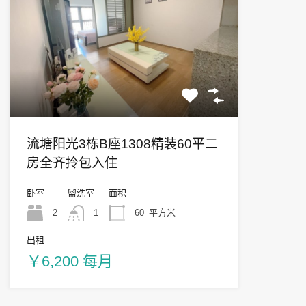
流塘阳光3栋B座1308精装60平二
房全齐拎包入住
卧室
盥洗室
面积
2
1
60
平方米
出租
￥6,200 每月