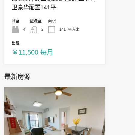
卫豪华配置141平
卧室
盥洗室
面积
4
2
141
平方米
出租
￥11,500 每月
最新房源