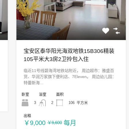
三
宝安区泰华阳光海双地铁15B306精装
105平米大3房2卫拎包入住
临近11号线碧海湾地铁站附近， 周边超市：雅盛百
货、华润万家旗下便利店、7Eleven。 周边幼儿园：
特蕾新海...
卧室
浴室
面积
3
106
平方米
2
出租
￥9,000
每月
￥9,600