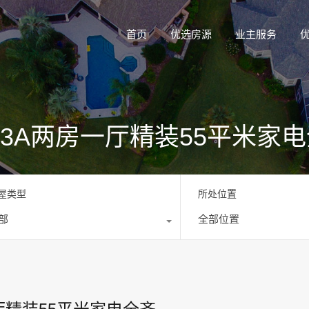
首页
优选房源
业主服务
13A两房一厅精装55平米家
屋类型
所处位置
部
全部位置