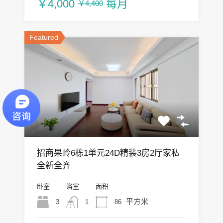
￥4,000
每月
￥4,400
Featured
招商果岭6栋1单元24D精装3房2厅家私
全新全齐
卧室
浴室
面积
平方米
3
86
1