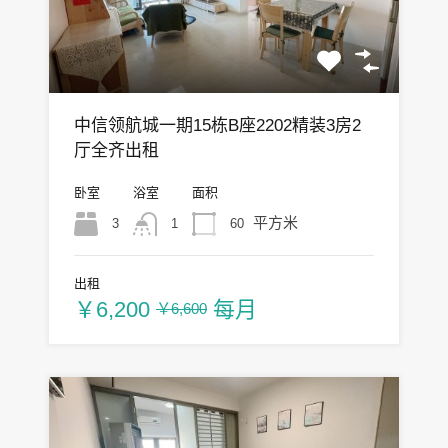
中信领航城一期15栋B座2202精装3房2
厅全齐出租
卧室
浴室
面积
平方米
3
60
1
出租
￥6,200
每月
￥6,600