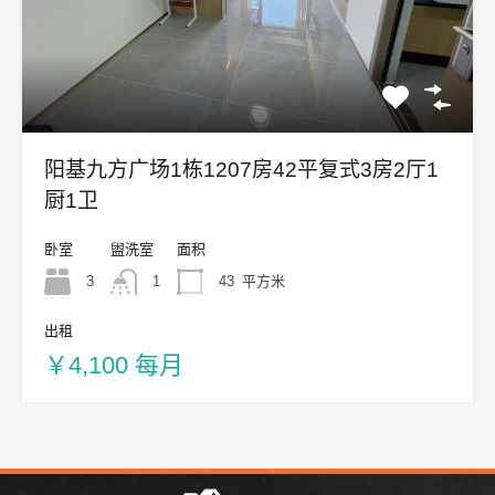
阳基九方广场1栋1207房42平复式3房2厅1
厨1卫
卧室
盥洗室
面积
3
1
43
平方米
出租
￥4,100 每月