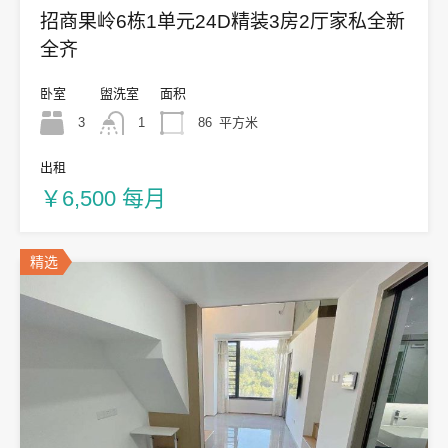
招商果岭6栋1单元24D精装3房2厅家私全新
全齐
卧室
盥洗室
面积
3
1
86
平方米
出租
￥6,500 每月
精选