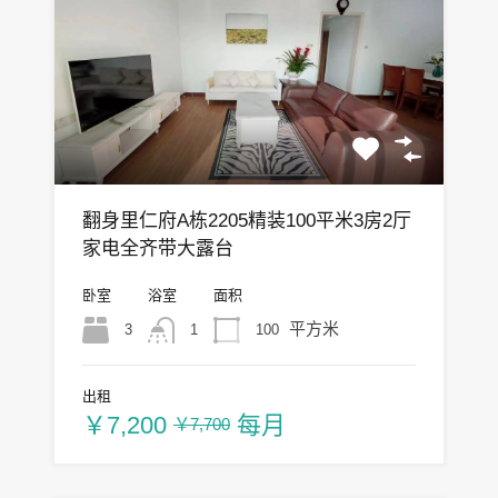
翻身里仁府A栋2205精装100平米3房2厅
家电全齐带大露台
卧室
浴室
面积
平方米
3
100
1
出租
￥7,200
每月
￥7,700