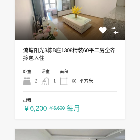
流塘阳光3栋B座1308精装60平二房全齐
拎包入住
卧室
浴室
面积
平方米
2
60
1
出租
￥6,200
每月
￥6,600