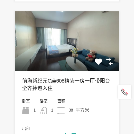
前海新纪元C座608精装一房一厅带阳台
全齐拎包入住
卧室
浴室
面积
平方米
1
38
1
出租