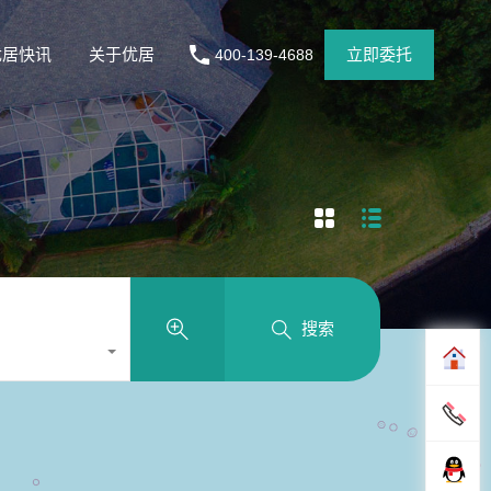
优居快讯
关于优居
立即委托
400-139-4688
搜索