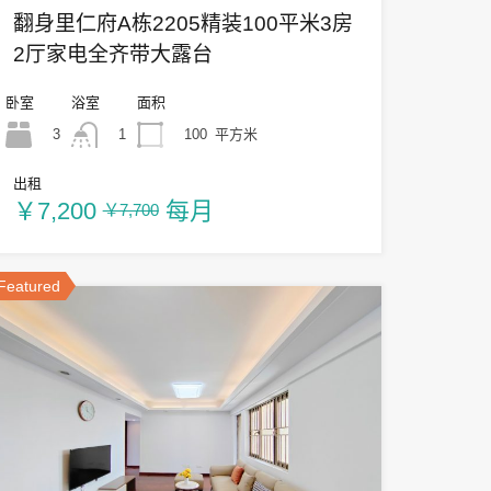
翻身里仁府A栋2205精装100平米3房
2厅家电全齐带大露台
卧室
浴室
面积
3
100
平方米
1
出租
￥7,200
每月
￥7,700
Featured