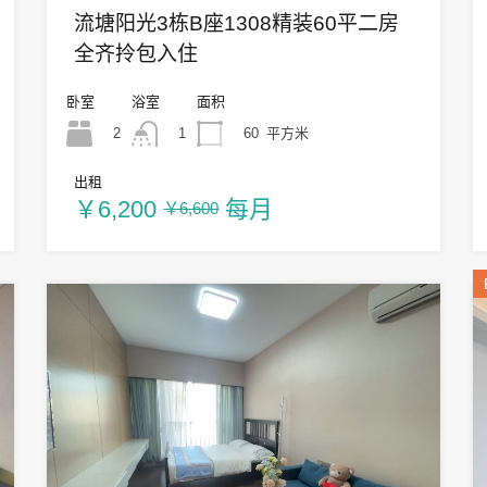
流塘阳光3栋B座1308精装60平二房
全齐拎包入住
卧室
浴室
面积
2
60
平方米
1
出租
￥6,200
每月
￥6,600