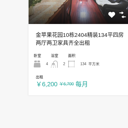
金苹果花园10栋2404精装134平四房
两厅两卫家具齐全出租
卧室
浴室
面积
4
134
平方米
2
出租
￥6,200
每月
￥6,700