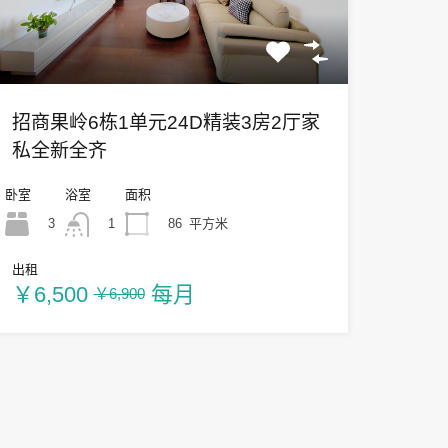
招商果岭6栋1单元24D精装3房2厅家
私全新全齐
卧室
浴室
面积
3
86
平方米
1
出租
￥6,500
每月
￥6,900