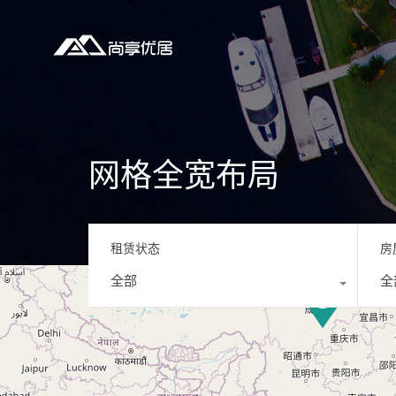
网格全宽布局
租赁状态
房
全部
全