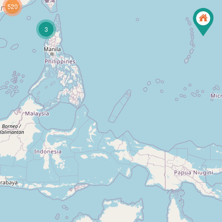
520
3