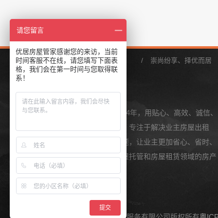
请您留言
优居房屋管家感谢您的来访，当前
时间客服不在线，请您填写下面表
/
崇尚纷享、择优而居
格，我们会在第一时间与您取得联
系！
关于我们
优居房屋管家成立于2014年，用贴心、高效、诚信、
专业化的服务管理模式，专注于解决业主房屋出租
难、带租客看房烦等问题，让业主更加省心、省时、
省事，是一家致力于房屋托管和房屋租赁领域的房产
服务企业。
提交
© 2025. 深圳市优居物业服务有限公司版权所有
粤ICP