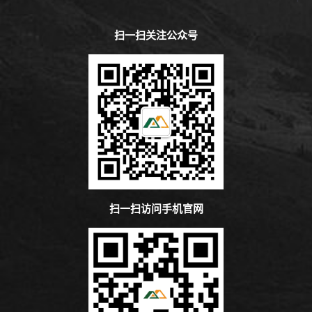
扫一扫关注公众号
扫一扫访问手机官网