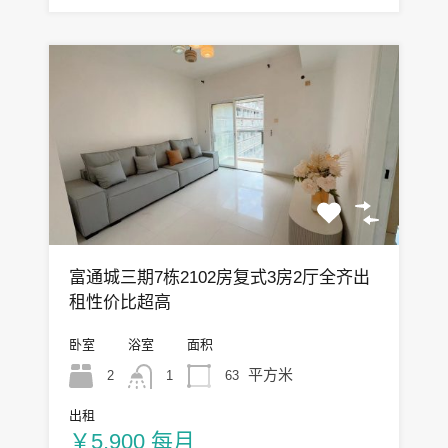
富通城三期7栋2102房复式3房2厅全齐出
租性价比超高
卧室
浴室
面积
平方米
2
63
1
出租
￥5,900 每月