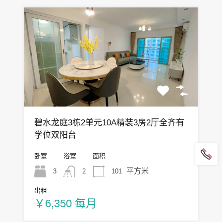
碧水龙庭3栋2单元10A精装3房2厅全齐有
学位双阳台
卧室
浴室
面积
平方米
3
101
2
出租
￥6,350 每月