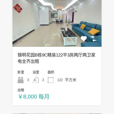
锦明花园B栋9C精装122平3房两厅两卫家
电全齐出租
卧室
浴室
面积
平方米
3
122
2
出租
￥8,000 每月