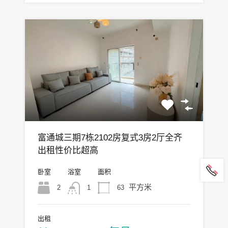
富通城三期7栋2102房复式3房2厅全齐
出租性价比超高
卧室
浴室
面积
平方米
2
63
1
出租