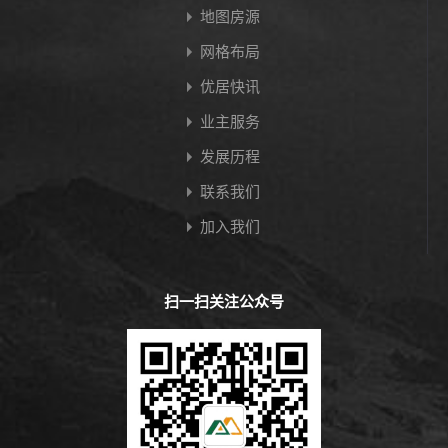
地图房源
网格布局
优居快讯
业主服务
发展历程
联系我们
加入我们
扫一扫关注公众号