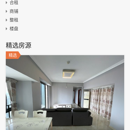
合租
商铺
整租
楼盘
精选房源
精选