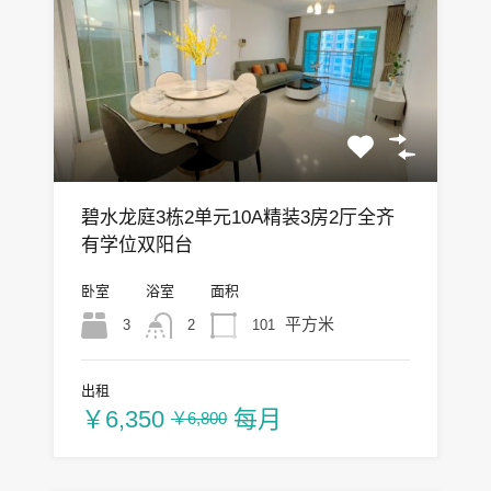
碧水龙庭3栋2单元10A精装3房2厅全齐
有学位双阳台
卧室
浴室
面积
平方米
3
101
2
出租
￥6,350
每月
￥6,800