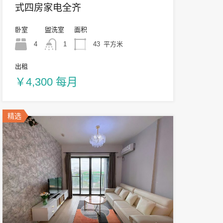
式四房家电全齐
卧室
盥洗室
面积
4
1
43
平方米
出租
￥4,300 每月
精选