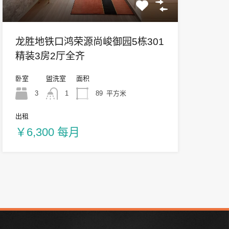
龙胜地铁口鸿荣源尚峻御园5栋301
精装3房2厅全齐
卧室
盥洗室
面积
3
1
89
平方米
出租
￥6,300 每月