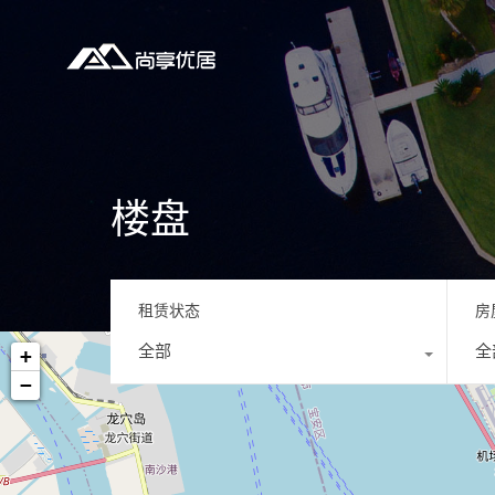
楼盘
租赁状态
房
全部
全
+
−