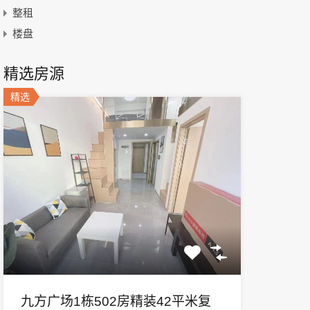
整租
楼盘
精选房源
精选
九方广场1栋502房精装42平米复