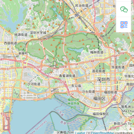
Leaflet
| ©
OpenStreetMap
contributors