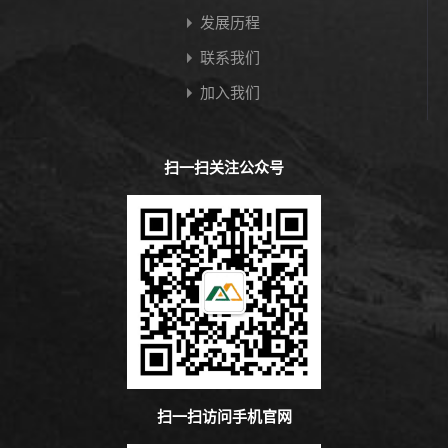
发展历程
联系我们
加入我们
扫一扫关注公众号
扫一扫访问手机官网