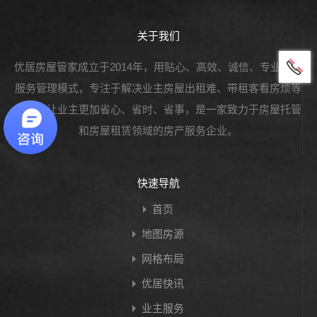
关于我们
优居房屋管家成立于2014年，用贴心、高效、诚信、专业化的
服务管理模式，专注于解决业主房屋出租难、带租客看房烦等
问题，让业主更加省心、省时、省事，是一家致力于房屋托管
和房屋租赁领域的房产服务企业。
快速导航
首页
地图房源
网格布局
优居快讯
业主服务