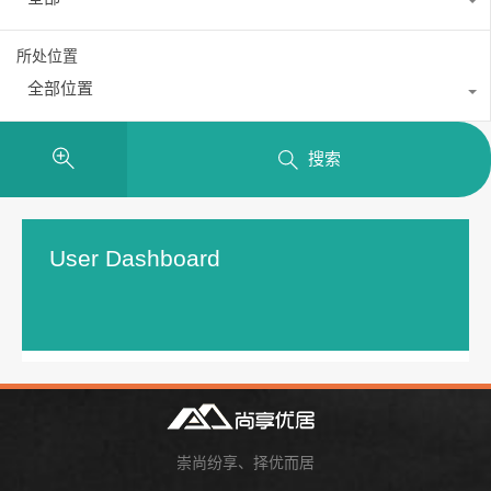
所处位置
全部位置
搜索
User Dashboard
崇尚纷享、择优而居