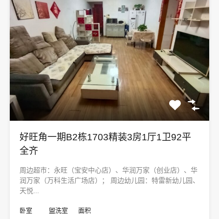
好旺角一期B2栋1703精装3房1厅1卫92平
全齐
周边超市：永旺（宝安中心店）、华润万家（创业店）、华
润万家（万科生活广场店）； 周边幼儿园：特雷新幼儿园、
天悦...
卧室
盥洗室
面积