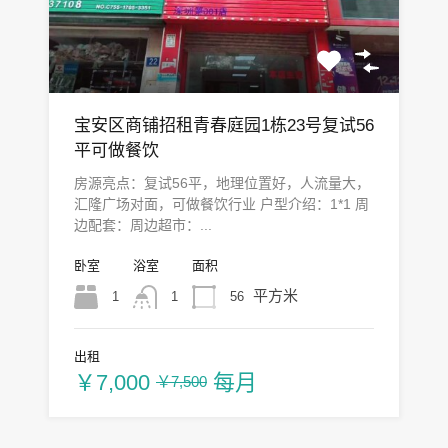
宝安区商铺招租青春庭园1栋23号复试56
平可做餐饮
房源亮点：复试56平，地理位置好，人流量大，
汇隆广场对面，可做餐饮行业 户型介绍：1*1 周
边配套：周边超市：...
卧室
浴室
面积
平方米
1
56
1
出租
￥7,000
每月
￥7,500