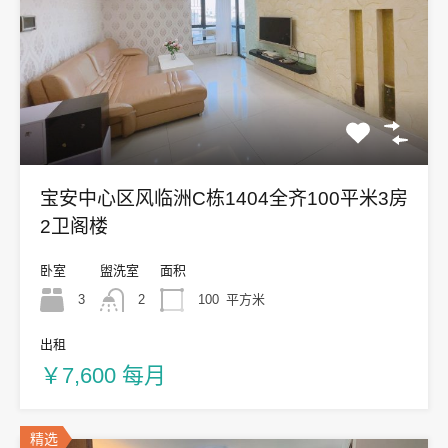
宝安中心区风临洲C栋1404全齐100平米3房
2卫阁楼
卧室
盥洗室
面积
3
2
100
平方米
出租
￥7,600 每月
精选