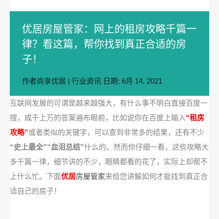
优居房屋管家：网上的租房攻略千篇一
律？看这篇，帮你找到真正合适的房
子！
作者
尚享优居
|
行业资讯
日期:
6月 14, 2021
互联网发展的可谓是越来越强大，有什么事不明白直接百度一
搜，成千上万的答案遍布眼前，比如说你在百度上输入
“租房
攻略”
或者类似的关键字，可以查到非常多的结果，还有不少
“史上最全”“血泪总结”
什么的。然而你仔细一看，这些攻略大
多千篇一律，细节讲的不少，眼睛都看的花了，实际上却帮不
上什么忙。下面
优居
房屋管家
来给您讲解如何才能找到真正合
适自己的房子！