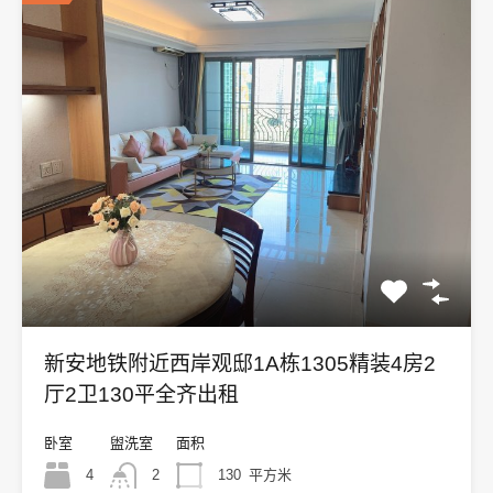
新安地铁附近西岸观邸1A栋1305精装4房2
厅2卫130平全齐出租
卧室
盥洗室
面积
4
2
130
平方米