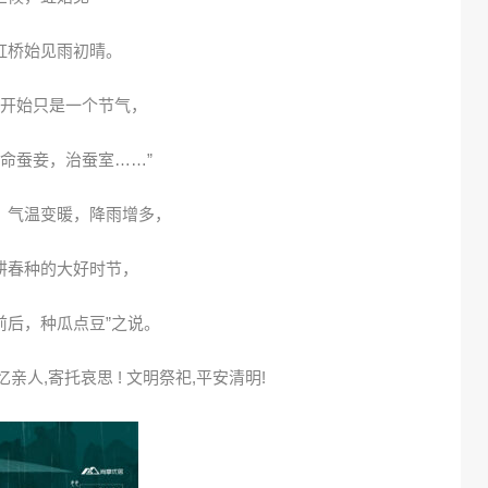
虹桥始见雨初晴。
开始只是一个节气，
，命蚕妾，治蚕室……”
，气温变暖，降雨增多，
耕春种的大好时节，
前后，种瓜点豆”之说。
亲人,寄托哀思 ! 文明祭祀,平安清明!