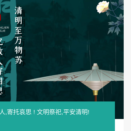
,寄托哀思 ! 文明祭祀,平安清明!