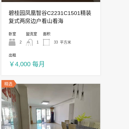
碧桂园凤凰智谷C2231C1501精装
复式两房边户看山看海
卧室
盥洗室
面积
2
1
33
平方米
出租
￥4,000 每月
精选