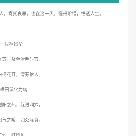
人，寄托哀思。也在这一天，懂得珍惜，悟透人生。
一候桐始华
复苏，及至清明时节，
白桐花开，清芬怡人。
候田鼠化为鹌
烈阳之热，躲进洞穴，
阳气之暖，四处啄食。
三候，虹始见