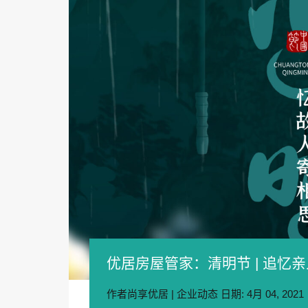
优居房屋管家：清明节 | 追忆亲人
作者
尚享优居
|
企业动态
日期:
4月 04, 2021