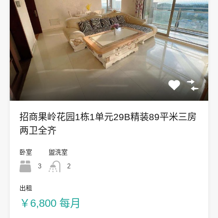
招商果岭花园1栋1单元29B精装89平米三房
两卫全齐
卧室
盥洗室
3
2
出租
￥6,800 每月