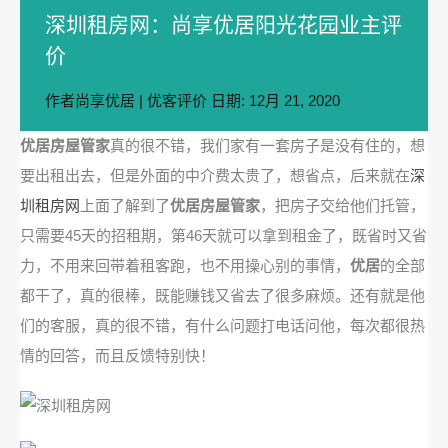
深圳租房网：尚享优居阳光花园业主评
价
作者
尚享优居
|
优客评价
日期:
12月 21, 2020
优居房屋管家
真的很不错，我们家有一套房子是没有住的，想
要出租出去，但是外面的中介费太贵了，想省点，后来就在
深
圳租房网
上面了解到了
优居房屋管家
，把房子交给他们托管，
只需要45天的招租期，第46天就可以拿到租金了，既省时又省
力，不用来回带着租客跑，也不用操心别的事情，
优居
的全部
都干了，真的很棒，既能赚钱又省去了很多麻烦。还有就是他
们的客服，真的很不错，有什么问题打电话问他，每次都很热
情的回答，而且反馈特别快！