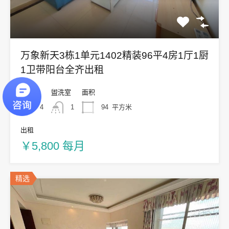
万象新天3栋1单元1402精装96平4房1厅1厨
1卫带阳台全齐出租
卧室
盥洗室
面积
4
1
94
平方米
出租
￥5,800 每月
精选