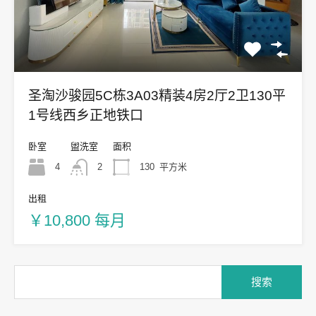
圣淘沙骏园5C栋3A03精装4房2厅2卫130平
1号线西乡正地铁口
卧室
盥洗室
面积
4
2
130
平方米
出租
￥10,800 每月