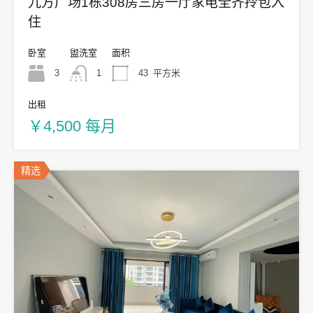
九方广场1栋308房三房一厅家电全齐拎包入
住
卧室
盥洗室
面积
3
1
43
平方米
出租
￥4,500 每月
精选