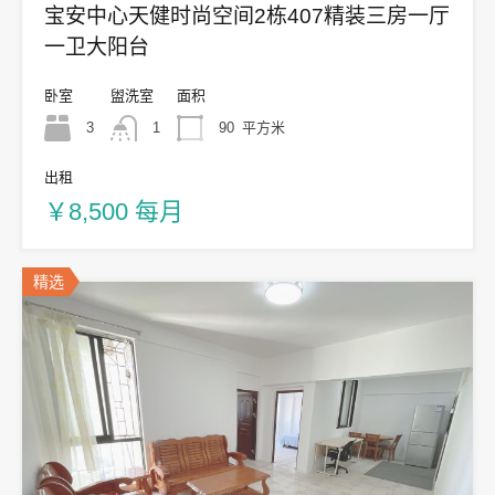
宝安中心天健时尚空间2栋407精装三房一厅
一卫大阳台
卧室
盥洗室
面积
3
1
90
平方米
出租
￥8,500 每月
精选