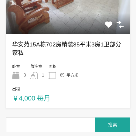
华安苑15A栋702房精装85平米3房1卫部分
家私
卧室
盥洗室
面积
3
1
85
平方米
出租
￥4,000 每月