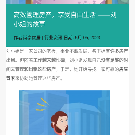
高效管理房产，享受自由生活 ——刘
小姐的故事
作者
尚享优居
|
行业资讯
日期:
5月 05, 2023
刘小姐是一家公司的老板，事业不断发展，名下拥有
许多房产
出租
。但随着
工作越来越忙碌
，刘小姐发现自己
没有足够的时
间去管理和出租这些房产
。于是，她开始寻找一家可靠的
房屋
管家
来协助她管理这些房产。