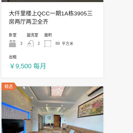
大仟里楼上QCC一期1A栋3905三
房两厅两卫全齐
卧室
盥洗室
面积
3
2
89
平方米
出租
￥9,500 每月
精选