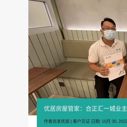
优居房屋管家：合正汇一城业
作者
尚享优居
|
客户见证
日期:
10月 30, 202