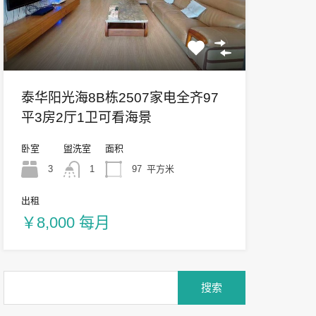
泰华阳光海8B栋2507家电全齐97
平3房2厅1卫可看海景
卧室
盥洗室
面积
3
1
97
平方米
出租
￥8,000 每月