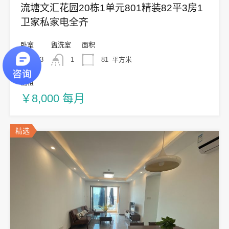
流塘文汇花园20栋1单元801精装82平3房1
卫家私家电全齐
卧室
盥洗室
面积
3
1
81
平方米
出租
￥8,000 每月
精选