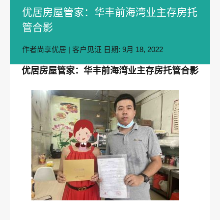
优居房屋管家：华丰前海湾业主存房托
管合影
作者
尚享优居
|
客户见证
日期:
9月 18, 2022
优居房屋管家：华丰前海湾业主存房托管合影