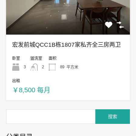
宏发前城QCC1B栋1807家私齐全三房两卫
卧室
盥洗室
面积
3
2
89
平方米
出租
￥8,500 每月