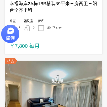
幸福海岸2A栋18B精装89平米三房两卫三阳
台全齐出租
卧室
盥洗室
面积
3
2
89
平方米
出租
￥7,800 每月
精选