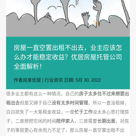
房屋一直空置出租不出去，业主应该怎
么办才能稳定收益？优居房屋托管公司
全面解析！
作者
尚享优居
|
行业资讯
日期:
5月 30, 2022
很多业主都有这么一种情况，自己的
房子太多住不过来想要出
租出去
但是又碍于自己
没有太多时间管理
，所以一直没租掉，
白白损失了一大笔租金收益，一是
忙于工作
没太多心思打理房
子，二是想把空闲的时间
陪伴家人
，三是需要
长期出差
，对房
子的事就更心有余而力不足了，那么房屋一直空置出租不出