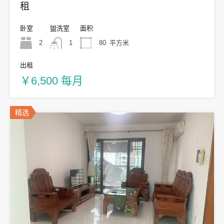
租
卧室
盥洗室
面积
2
1
80
平方米
出租
￥6,500 每月
精选