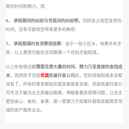
贵的时间和精力，烦;
6、 承租期间的纠纷与邻里间的纠纷等，
同样会占用您宝贵的
时间，还有可能给您带来更多的麻烦;
7、 承租期满时各项费用结算：
由于一些小区水、电费半年才
收，以上费用可能在合同期满一个月后才能结清。
以上所有情况都
需要花费大量的时间、精力乃至直接的金钱成
本
，而把房子交给
优居
房屋托管公司
后，您的烦恼和成本全都
没有了，所有的事务都由优居房屋管家去做，优居房屋托管公
司专注于解决业主房屋出租难、带租客看房烦等问题，让业主
更加省心、省时、省事，是一家致力于房屋托管和房屋租赁领
域的房产服务企业。