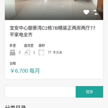
宝安中心御景湾C2栋7B精装正两房两厅77
平家电全齐
卧室
盥洗室
面积
2
1
77
平方米
出租
￥6,700 每月
分类目录