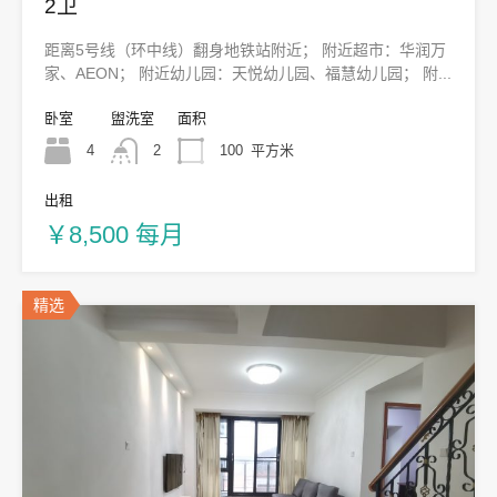
2卫
距离5号线（环中线）翻身地铁站附近； 附近超市：华润万
家、AEON； 附近幼儿园：天悦幼儿园、福慧幼儿园； 附...
卧室
盥洗室
面积
4
2
100
平方米
出租
￥8,500 每月
精选