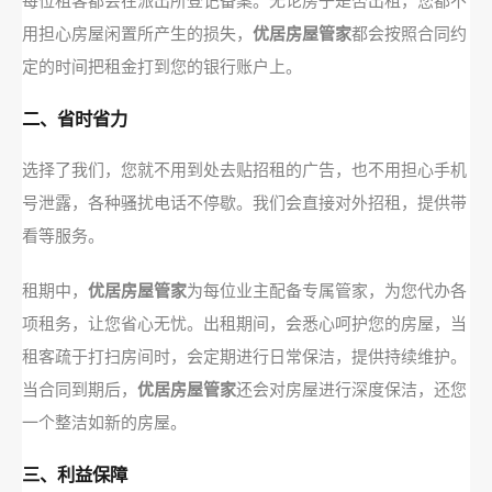
每位租客都会在派出所登记备案。无论房子是否出租，您都不
用担心房屋闲置所产生的损失，
优居房屋管家
都会按照合同约
定的时间把租金打到您的银行账户上。
二、省时省力
选择了我们，您就不用到处去贴招租的广告，也不用担心手机
号泄露，各种骚扰电话不停歇。我们会直接对外招租，提供带
看等服务。
租期中，
优居房屋管家
为每位业主配备专属管家，为您代办各
项租务，让您省心无忧。出租期间，会悉心呵护您的房屋，当
租客疏于打扫房间时，会定期进行日常保洁，提供持续维护。
当合同到期后，
优居房屋管家
还会对房屋进行深度保洁，还您
一个整洁如新的房屋。
三、利益保障