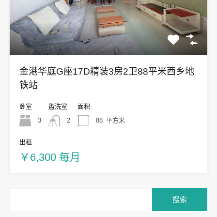
金港华庭G座17D精装3房2卫88平米西乡地
铁站
卧室
盥洗室
面积
3
2
88
平方米
出租
￥6,300 每月