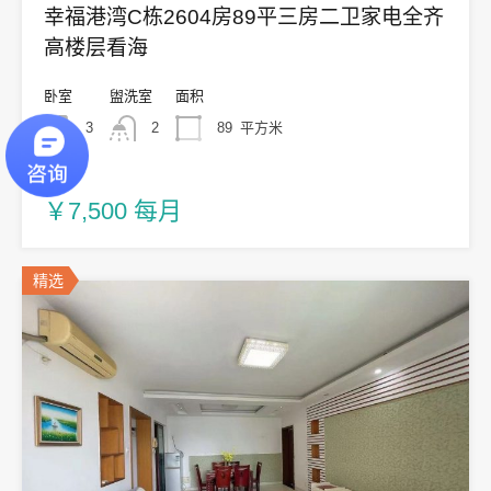
幸福港湾C栋2604房89平三房二卫家电全齐
高楼层看海
卧室
盥洗室
面积
3
2
89
平方米
出租
￥7,500 每月
精选